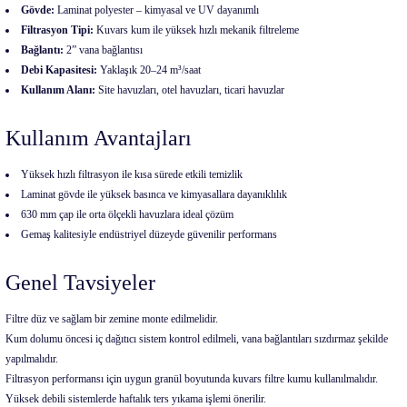
Gövde:
Laminat polyester – kimyasal ve UV dayanımlı
Filtrasyon Tipi:
Kuvars kum ile yüksek hızlı mekanik filtreleme
Bağlantı:
2” vana bağlantısı
Debi Kapasitesi:
Yaklaşık 20–24 m³/saat
Kullanım Alanı:
Site havuzları, otel havuzları, ticari havuzlar
Kullanım Avantajları
Yüksek hızlı filtrasyon ile kısa sürede etkili temizlik
Laminat gövde ile yüksek basınca ve kimyasallara dayanıklılık
630 mm çap ile orta ölçekli havuzlara ideal çözüm
Gemaş kalitesiyle endüstriyel düzeyde güvenilir performans
Genel Tavsiyeler
Filtre düz ve sağlam bir zemine monte edilmelidir.
Kum dolumu öncesi iç dağıtıcı sistem kontrol edilmeli, vana bağlantıları sızdırmaz şekilde
yapılmalıdır.
Filtrasyon performansı için uygun granül boyutunda kuvars filtre kumu kullanılmalıdır.
Yüksek debili sistemlerde haftalık ters yıkama işlemi önerilir.