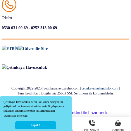
Telefon
-
0530 031 00 69
0252 313 00 69
Copyright 2022-2026 | cetinkayahavuzculuk.com |
cetinkayamuhendislik.com
|
Tüm Kredi Kartı Bilgileriniz 256bit SSL Sertifikası ile korunmaktadır.
Çetinkaya Havuzculuk ailesi, kullanıcı deneyimini
geliştirmek ve internet sitesinin verimli çalışmasını
sağlamak amacıyla çerezler kullanılmaktadır.
ideasoft
ile
e-
Ayrıntıları inceleyin
hazırlandı.
ticaret
paketleri
Kapat X
Anasayfa
Menü
Whatsapp
Bizi Arayın
Sepetim