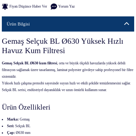
Fiyatı Düşünce Haber Ver
Yorum Yaz
Ürün Bilgisi
Gemaş Selçuk BL Ø630 Yüksek Hızlı
Havuz Kum Filtresi
Gemaş Selçuk BL Ø630 kum filtresi
, orta ve büyük ölçekli havuzlarda yüksek debili
filtrasyon sağlamak üzere tasarlanmış, laminat polyester gövdeye sahip profesyonel bir filtre
sistemidir.
Yüksek hızlı çalışma prensibi sayesinde suyun hızlı ve etkili şekilde temizlenmesini sağlar.
Selçuk BL serisi, endüstriyel dayanıklılık ve uzun ömürlü kullanım sunar.
Ürün Özellikleri
Marka:
Gemaş
Seri:
Selçuk BL
Çap:
Ø630 mm