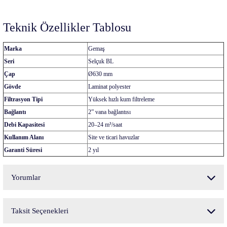
Teknik Özellikler Tablosu
Marka
Gemaş
Seri
Selçuk BL
Çap
Ø630 mm
Gövde
Laminat polyester
Filtrasyon Tipi
Yüksek hızlı kum filtreleme
Bağlantı
2” vana bağlantısı
Debi Kapasitesi
20–24 m³/saat
Kullanım Alanı
Site ve ticari havuzlar
Garanti Süresi
2 yıl
Yorumlar
Taksit Seçenekleri
Bu ürüne ilk yorumu siz yapın!