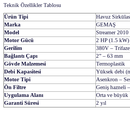
Teknik Özellikler Tablosu
Ürün Tipi
Havuz Sirküla
Marka
GEMAŞ
Model
Streamer 2010
Motor Gücü
2 HP (1.5 kW)
Gerilim
380V – Trifaze
Bağlantı Çapı
2” – 63 mm
Gövde Malzemesi
Termoplastik
Debi Kapasitesi
Yüksek debi (m
Motor Tipi
Asenkron – Ses
Ön Filtre
Geniş hazneli –
Uygulama Alanı
Orta ve büyük h
Garanti Süresi
2 yıl
Bu ürünün fiyat bilgisi, resim, ürün açıklamalarında ve diğer konularda yetersiz 