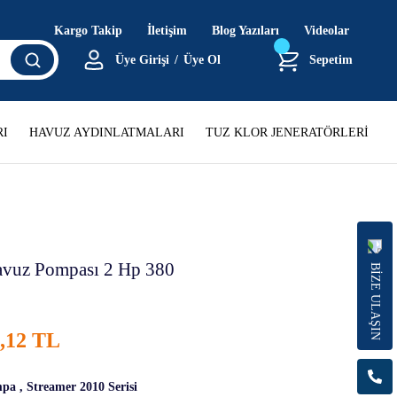
Kargo Takip
İletişim
Blog Yazıları
Videolar
Üye Girişi
/
Üye Ol
Sepetim
I
HAVUZ AYDINLATMALARI
TUZ KLOR JENERATÖRLERİ
avuz Pompası 2 Hp 380
BİZE ULAŞIN
6,12 TL
mpa
,
Streamer 2010 Serisi