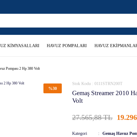
UZ KİMYASALLARI
HAVUZ POMPALARI
HAVUZ EKİPMANLAR
vuz Pompası 2 Hp 380 Volt
Stok Kodu : 0111STRN200T
%30
Gemaş Streamer 2010 H
Volt
27.565,88 TL
19.29
Kategori
Gemaş Havuz Po