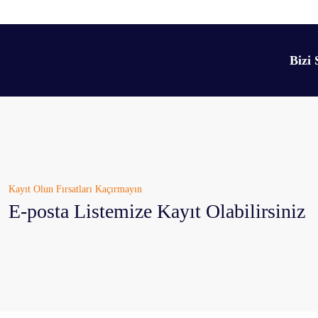
Görüş ve önerileriniz için teşekkür ederiz.
Ürün resmi kalitesiz, bozuk veya görüntülenemiyor.
Bizi 
Ürün açıklamasında eksik bilgiler bulunuyor.
Ürün bilgilerinde hatalar bulunuyor.
Ürün fiyatı diğer sitelerden daha pahalı.
Bu ürüne benzer farklı alternatifler olmalı.
Kayıt Olun Fırsatları Kaçırmayın
E-posta Listemize Kayıt Olabilirsiniz