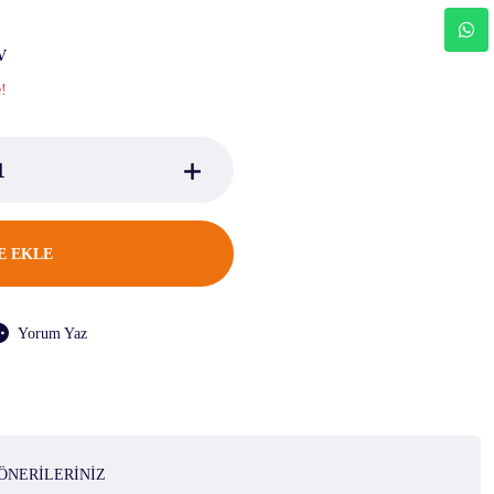
V
e!
E EKLE
Yorum Yaz
ÖNERILERINIZ