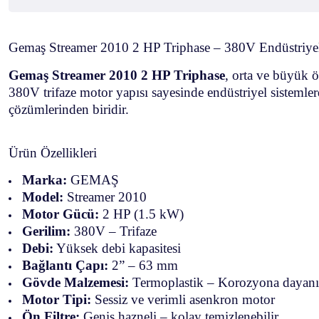
Gemaş Streamer 2010 2 HP Triphase – 380V Endüstriy
Gemaş Streamer 2010 2 HP Triphase
, orta ve büyük ö
380V trifaze motor yapısı sayesinde endüstriyel sisteml
çözümlerinden biridir.
Ürün Özellikleri
Marka:
GEMAŞ
Model:
Streamer 2010
Motor Gücü:
2 HP (1.5 kW)
Gerilim:
380V – Trifaze
Debi:
Yüksek debi kapasitesi
Bağlantı Çapı:
2” – 63 mm
Gövde Malzemesi:
Termoplastik – Korozyona dayanı
Motor Tipi:
Sessiz ve verimli asenkron motor
Ön Filtre:
Geniş hazneli – kolay temizlenebilir