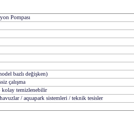
syon Pompası
odel bazlı değişken)
siz çalışma
 kolay temizlenebilir
avuzlar / aquapark sistemleri / teknik tesisler
gördüğünüz noktaları öneri formunu kullanarak tarafımıza iletebilirsiniz.