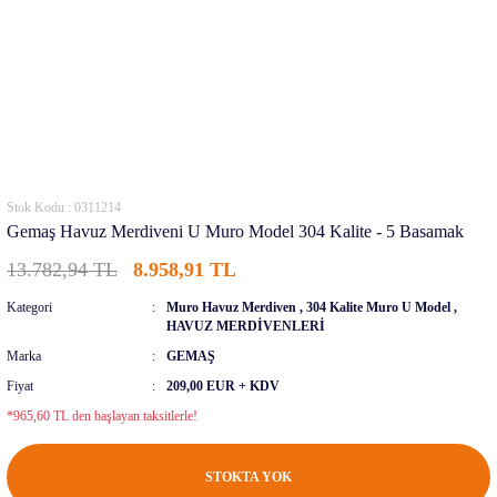
Stok Kodu : 0311214
Gemaş Havuz Merdiveni U Muro Model 304 Kalite - 5 Basamak
13.782,94 TL
8.958,91 TL
Kategori
Muro Havuz Merdiven
,
304 Kalite Muro U Model
,
HAVUZ MERDİVENLERİ
Marka
GEMAŞ
Fiyat
209,00 EUR + KDV
*965,60 TL den başlayan taksitlerle!
STOKTA YOK