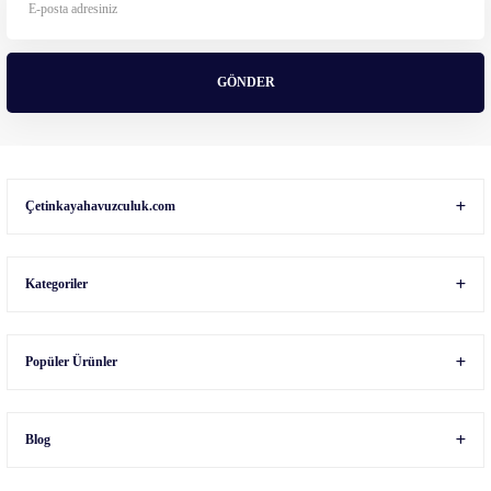
Ürün fiyatı diğer sitelerden daha pahalı.
Bu ürüne benzer farklı alternatifler olmalı.
GÖNDER
Gönder
Çetinkayahavuzculuk.com
Kategoriler
Popüler Ürünler
Blog