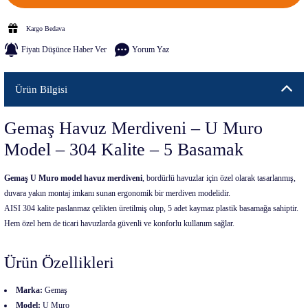
Kargo Bedava
Fiyatı Düşünce Haber Ver
Yorum Yaz
Ürün Bilgisi
Gemaş Havuz Merdiveni – U Muro
Model – 304 Kalite – 5 Basamak
Gemaş U Muro model havuz merdiveni
, bordürlü havuzlar için özel olarak tasarlanmış,
duvara yakın montaj imkanı sunan ergonomik bir merdiven modelidir.
AISI 304 kalite paslanmaz çelikten üretilmiş olup, 5 adet kaymaz plastik basamağa sahiptir.
Hem özel hem de ticari havuzlarda güvenli ve konforlu kullanım sağlar.
Ürün Özellikleri
Marka:
Gemaş
Model:
U Muro