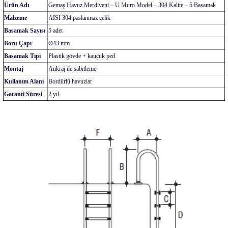
Ürün Adı
Gemaş Havuz Merdiveni – U Muro Model – 304 Kalite – 5 Basamak
Malzeme
AISI 304 paslanmaz çelik
Basamak Sayısı
5 adet
Boru Çapı
Ø43 mm
Basamak Tipi
Plastik gövde + kauçuk ped
Montaj
Ankraj ile sabitleme
Kullanım Alanı
Bordürlü havuzlar
Garanti Süresi
2 yıl