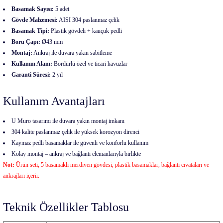
Basamak Sayısı:
5 adet
Gövde Malzemesi:
AISI 304 paslanmaz çelik
Basamak Tipi:
Plastik gövdeli + kauçuk pedli
Boru Çapı:
Ø43 mm
Montaj:
Ankraj ile duvara yakın sabitleme
Kullanım Alanı:
Bordürlü özel ve ticari havuzlar
Garanti Süresi:
2 yıl
Kullanım Avantajları
U Muro tasarımı ile duvara yakın montaj imkanı
304 kalite paslanmaz çelik ile yüksek korozyon direnci
Kaymaz pedli basamaklar ile güvenli ve konforlu kullanım
Kolay montaj – ankraj ve bağlantı elemanlarıyla birlikte
Not:
Ürün seti; 5 basamaklı merdiven gövdesi, plastik basamaklar, bağlantı cıvataları ve
ankrajları içerir.
Teknik Özellikler Tablosu