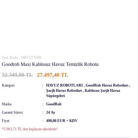
Stok Kodu : 19815273200
Goodrob Maxi Kablosuz Havuz Temizlik Robotu
32.349,88 TL
27.497,40 TL
Kategori
HAVUZ ROBOTLARI
,
GoodRob Havuz Robotları
,
Şarjlı Havuz Robotları
,
Kablosuz Şarjlı Havuz
Süpürgeleri
Marka
GoodRob
Garanti Süresi
24 Ay
Fiyat
490,00 EUR + KDV
*2.963,71 TL den başlayan taksitlerle!