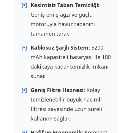
[•]
Kesintisiz Taban Temizliği:
Geniş emiş ağzı ve güçlü
motoruyla havuz tabanını
tamamen tarar.
[•]
Kablosuz Şarjlı Sistem:
5200
mAh kapasiteli bataryası ile 100
dakikaya kadar temizlik imkanı
sunar.
[•]
Geniş Filtre Haznesi:
Kolay
temizlenebilir büyük hacimli
filtresi sayesinde uzun süreli
kullanım sağlar.
[•]
Hafif ve Ergonomik:
Kompakt