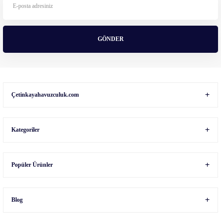
Ürün fiyatı diğer sitelerden daha pahalı.
Bu ürüne benzer farklı alternatifler olmalı.
GÖNDER
Gönder
Çetinkayahavuzculuk.com
Kategoriler
Popüler Ürünler
Blog