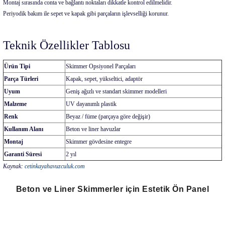
Montaj sırasında conta ve bağlantı noktaları dikkatle kontrol edilmelidir.
Periyodik bakım ile sepet ve kapak gibi parçaların işlevselliği korunur.
Teknik Özellikler Tablosu
Ürün Tipi
Skimmer Opsiyonel Parçaları
Parça Türleri
Kapak, sepet, yükseltici, adaptör
Uyum
Geniş ağızlı ve standart skimmer modelleri
Malzeme
UV dayanımlı plastik
Renk
Beyaz / füme (parçaya göre değişir)
Kullanım Alanı
Beton ve liner havuzlar
Montaj
Skimmer gövdesine entegre
Garanti Süresi
2 yıl
Kaynak:
cetinkayahavuzculuk.com
Beton ve Liner Skimmerler için Estetik Ön Panel