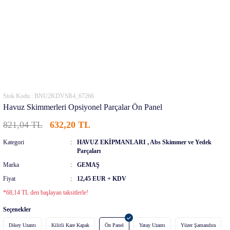
Stok Kodu : BNU2KDVSR4_67266
Havuz Skimmerleri Opsiyonel Parçalar Ön Panel
821,04 TL
632,20 TL
Kategori
HAVUZ EKİPMANLARI
,
Abs Skimmer ve Yedek
Parçaları
Marka
GEMAŞ
Fiyat
12,45 EUR + KDV
*68,14 TL den başlayan taksitlerle!
Seçenekler
Dikey Uzantı
Kilitli Kare Kapak
Ön Panel
Yatay Uzantı
Yüzer Şamandıra