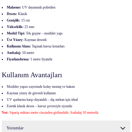
Malzeme:
UV dayanımlı polietilen
Desen:
Klasik
Genişlik:
15 cm
Yükseklik:
25 mm
Modül Tipi:
Tek geçme – modüler yapı
Üst Yüzey:
Kaymaz desenli
Kullanım Alanı:
Taşmalı havuz kenarları
Ambalaj:
10 metre
Fiyatlandırma:
1 metre fiyatıdır
Kullanım Avantajları
Modüler yapısı sayesinde kolay montaj ve bakım
Kaymaz yüzey ile güvenli kullanım
UV ışınlarına karşı dayanıklı – dış mekan için ideal
Estetik klasik desen – havuz çevresiyle uyumlu
Not:
Sipariş miktarı metre cinsinden girilmelidir. Ambalaj 10 metredir.
Yorumlar