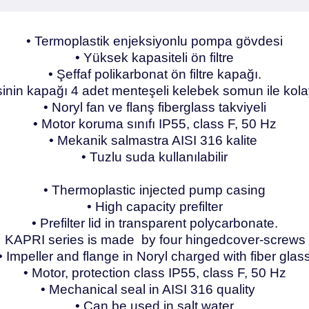
• Termoplastik enjeksiyonlu pompa gövdesi
• Yüksek kapasiteli ön filtre
• Şeffaf polikarbonat ön filtre kapağı.
inin kapağı 4 adet menteşeli kelebek somun ile kol
• Noryl fan ve flanş fiberglass takviyeli
• Motor koruma sınıfı IP55, class F, 50 Hz
• Mekanik salmastra AISI 316 kalite
• Tuzlu suda kullanılabilir
• Thermoplastic injected pump casing
• High capacity prefilter
• Prefilter lid in transparent polycarbonate.
or KAPRI series is made by four hingedcover-screws w
• Impeller and flange in Noryl charged with fiber glas
• Motor, protection class IP55, class F, 50 Hz
• Mechanical seal in AISI 316 quality
• Can be used in salt water