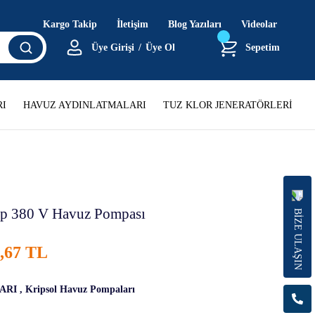
Kargo Takip
İletişim
Blog Yazıları
Videolar
Üye Girişi
/
Üye Ol
Sepetim
I
HAVUZ AYDINLATMALARI
TUZ KLOR JENERATÖRLERİ
Hp 380 V Havuz Pompası
BİZE ULAŞIN
1,67 TL
ARI
,
Kripsol Havuz Pompaları