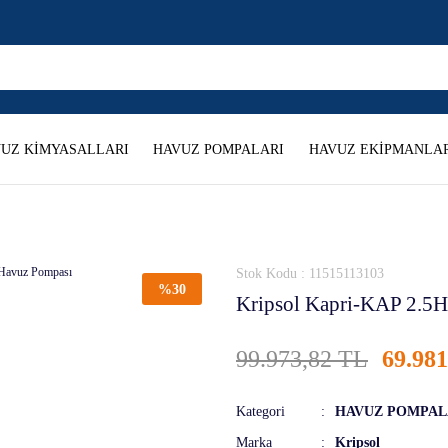
UZ KİMYASALLARI
HAVUZ POMPALARI
HAVUZ EKİPMANLAR
Stok Kodu : 11515113103
%30
Kripsol Kapri-KAP 2.5
99.973,82 TL
69.98
Kategori
HAVUZ POMPAL
Marka
Kripsol