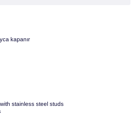
ayca kapanır
ith stainless steel studs
s