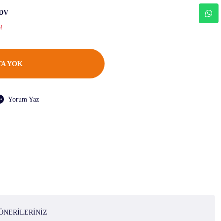
KDV
e!
A YOK
Yorum Yaz
ÖNERILERINIZ