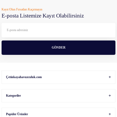
Ürün resmi kalitesiz, bozuk veya görüntülenemiyor.
Kayıt Olun Fırsatları Kaçırmayın
Ürün açıklamasında eksik bilgiler bulunuyor.
E-posta Listemize Kayıt Olabilirsiniz
Ürün bilgilerinde hatalar bulunuyor.
Ürün fiyatı diğer sitelerden daha pahalı.
Bu ürüne benzer farklı alternatifler olmalı.
GÖNDER
Gönder
Çetinkayahavuzculuk.com
Kategoriler
Popüler Ürünler