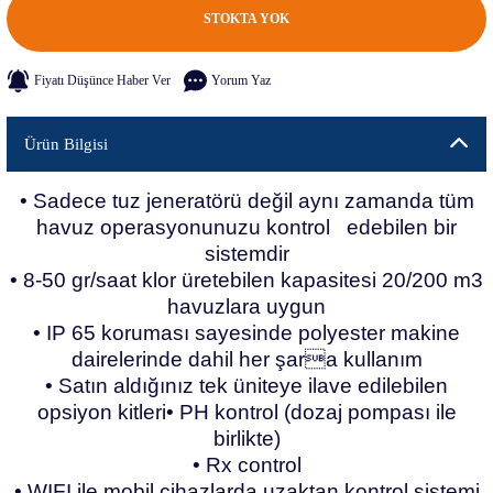
STOKTA YOK
Fiyatı Düşünce Haber Ver
Yorum Yaz
Ürün Bilgisi
• Sadece tuz jeneratörü değil aynı zamanda tüm
havuz operasyonunuzu kontrol edebilen bir
sistemdir
• 8-50 gr/saat klor üretebilen kapasitesi 20/200 m3
havuzlara uygun
• IP 65 koruması sayesinde polyester makine
dairelerinde dahil her şara kullanım
• Satın aldığınız tek üniteye ilave edilebilen
opsiyon kitleri• PH kontrol (dozaj pompası ile
birlikte)
• Rx control
• WIFI ile mobil cihazlarda uzaktan kontrol sistemi