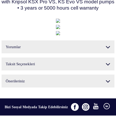
with Kripsol KSX Pro VS, KS Evo VS model pumps
• 3 years or 5000 hours cell warranty
Yorumlar
Taksit Seçenekleri
Bu ürüne ilk yorumu siz yapın!
Önerileriniz
Yorum Yaz
Bu ürünün fiyat bilgisi, resim, ürün açıklamalarında ve diğer konularda yetersiz
gördüğünüz noktaları öneri formunu kullanarak tarafımıza iletebilirsiniz.
Görüş ve önerileriniz için teşekkür ederiz.
Bizi Sosyal Medyada Takip Edebilirsiniz