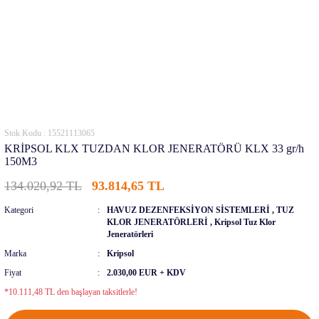
Stok Kodu : 15521113065
KRİPSOL KLX TUZDAN KLOR JENERATÖRÜ KLX 33 gr/h
150M3
134.020,92 TL
93.814,65 TL
Kategori
HAVUZ DEZENFEKSİYON SİSTEMLERİ
,
TUZ
KLOR JENERATÖRLERİ
,
Kripsol Tuz Klor
Jeneratörleri
Marka
Kripsol
Fiyat
2.030,00 EUR + KDV
*10.111,48 TL den başlayan taksitlerle!