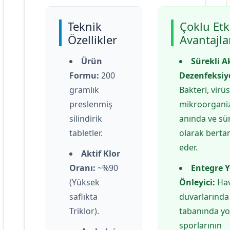
Teknik
Çoklu Etk
Özellikler
Avantajla
Ürün
Sürekli A
Formu:
200
Dezenfeksiy
gramlık
Bakteri, virüs
preslenmiş
mikroorgani
silindirik
anında ve sür
tabletler.
olarak berta
eder.
Aktif Klor
Oranı:
~%90
Entegre 
(Yüksek
Önleyici:
Ha
saflıkta
duvarlarında
Triklor).
tabanında y
sporlarının