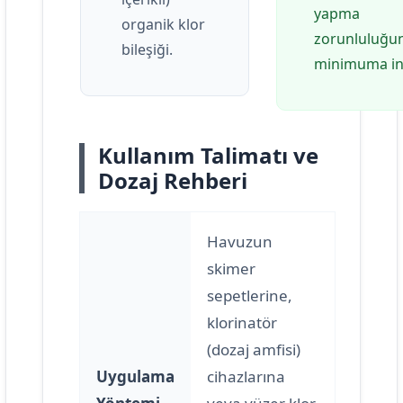
yapma
organik klor
zorunluluğu
bileşiği.
minimuma ind
Kullanım Talimatı ve
Dozaj Rehberi
Havuzun
skimer
sepetlerine,
klorinatör
(dozaj amfisi)
Uygulama
cihazlarına