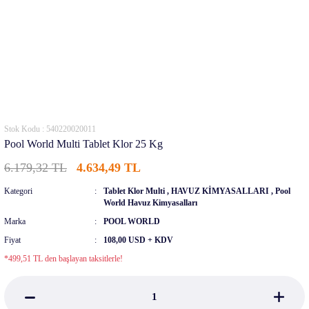
Stok Kodu : 540220020011
Pool World Multi Tablet Klor 25 Kg
6.179,32 TL
4.634,49 TL
Kategori
Tablet Klor Multi
,
HAVUZ KİMYASALLARI
,
Pool
World Havuz Kimyasalları
Marka
POOL WORLD
Fiyat
108,00 USD + KDV
*499,51 TL den başlayan taksitlerle!