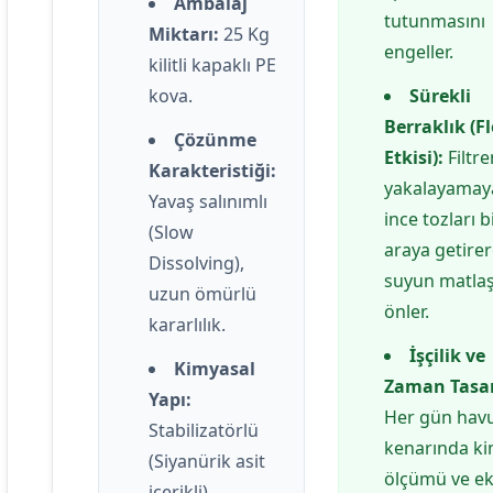
Ambalaj
tutunmasını
Miktarı:
25 Kg
engeller.
kilitli kapaklı PE
kova.
Sürekli
Berraklık (F
Çözünme
Etkisi):
Filtre
Karakteristiği:
yakalayamay
Yavaş salınımlı
ince tozları b
(Slow
araya getire
Dissolving),
suyun matla
uzun ömürlü
önler.
kararlılık.
İşçilik ve
Kimyasal
Zaman Tasar
Yapı:
Her gün hav
Stabilizatörlü
kenarında ki
(Siyanürik asit
ölçümü ve e
içerikli)