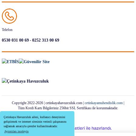
Telefon
-
0530 031 00 69
0252 313 00 69
Copyright 2022-2026 | cetinkayahavuzculuk.com |
cetinkayamuhendislik.com
|
Tüm Kredi Kartı Bilgileriniz 256bit SSL Sertifikası ile korunmaktadır.
Çetinkaya Havuzculuk ailesi, kullanıcı deneyimini
geliştirmek ve internet sitesinin verimli çalışmasını
sağlamak amacıyla çerezler kullanılmaktadır.
ideasoft
ile
e-
Ayrıntıları inceleyin
hazırlandı.
ticaret