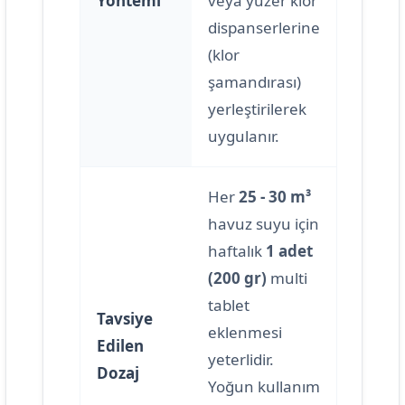
Yöntemi
veya yüzer klor
dispanserlerine
(klor
şamandırası)
yerleştirilerek
uygulanır.
Her
25 - 30 m³
havuz suyu için
haftalık
1 adet
(200 gr)
multi
tablet
Tavsiye
eklenmesi
Edilen
yeterlidir.
Dozaj
Yoğun kullanım