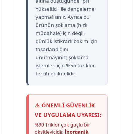
altına düştüğünde "pH
Yükseltici" ile dengeleme
yapmalısınız. Ayrıca bu
ürünün şoklama (hızlı
müdahale) için değil,
günlük istikrarlı bakım için
tasarlandığını
unutmayınız; şoklama
işlemleri için %56 toz klor
tercih edilmelidir.
⚠️ ÖNEMLİ GÜVENLİK
VE UYGULAMA UYARISI:
%90 Triklor çok güçlü bir
oksitleyicidir.
İnorganik