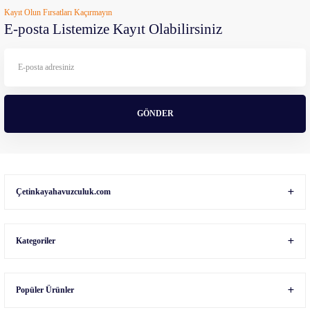
Kayıt Olun Fırsatları Kaçırmayın
Ürün açıklamasında eksik bilgiler bulunuyor.
E-posta Listemize Kayıt Olabilirsiniz
Ürün bilgilerinde hatalar bulunuyor.
Ürün fiyatı diğer sitelerden daha pahalı.
Bu ürüne benzer farklı alternatifler olmalı.
GÖNDER
Gönder
Çetinkayahavuzculuk.com
Kategoriler
Popüler Ürünler