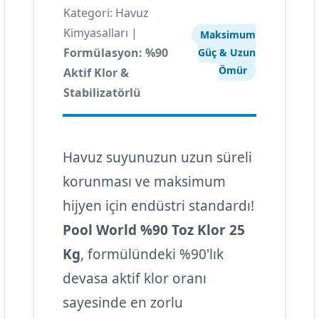
Kategori: Havuz
Kimyasalları |
Maksimum
Formülasyon: %90
Güç & Uzun
Ömür
Aktif Klor &
Stabilizatörlü
Havuz suyunuzun uzun süreli
korunması ve maksimum
hijyen için endüstri standardı!
Pool World %90 Toz Klor 25
Kg
, formülündeki %90'lık
devasa aktif klor oranı
sayesinde en zorlu