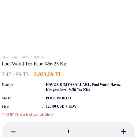
Stok Kodu : 5402200200114
Pool World Toz Klor %56 25 Kg
7.151,99 TL
3.933,59 TL
Kategori
HAVUZ KİMYASALLARI
,
Pool World Havuz
Kimyasalları
,
%56 Toz Klor
Marka
POOL WORLD
Fiyat
125,00 USD + KDV
*423,97 TL den başlayan taksitlerle!