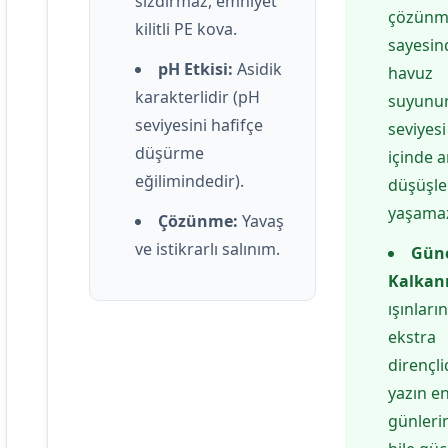
sızdırmaz, emniyet
çözünm
kilitli PE kova.
sayesin
pH Etkisi:
Asidik
havuz
karakterlidir (pH
suyunun
seviyesini hafifçe
seviyes
düşürme
içinde a
eğilimindedir).
düşüşle
yaşama
Çözünme:
Yavaş
ve istikrarlı salınım.
Gün
Kalkanı
ışınları
ekstra
dirençlid
yazın en
günleri