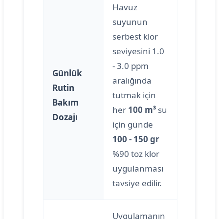
Havuz
suyunun
serbest klor
seviyesini 1.0
- 3.0 ppm
Günlük
aralığında
Rutin
tutmak için
Bakım
her
100 m³
su
Dozajı
için günde
100 - 150 gr
%90 toz klor
uygulanması
tavsiye edilir.
Uygulamanın