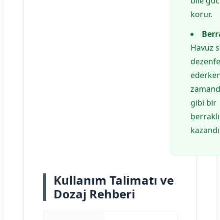
bile gü
korur.
Berr
Havuz 
dezenfe
ederken
zamand
gibi bir
berrakl
kazandır
Kullanım Talimatı ve
Dozaj Rehberi