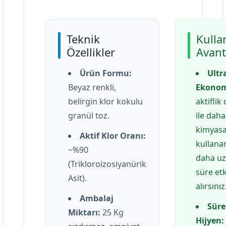
Teknik
Kulla
Özellikler
Avant
Ürün Formu:
Ultr
Beyaz renkli,
Ekonom
belirgin klor kokulu
aktiflik
granül toz.
ile daha
kimyasa
Aktif Klor Oranı:
kullana
~%90
daha u
(Trikloroizosiyanürik
süre etk
Asit).
alırsınız
Ambalaj
Süre
Miktarı:
25 Kg
Hijyen: