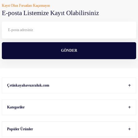
Kayıt Olun Fırsatları Kaçırmayın
Ürün açıklamasında eksik bilgiler bulunuyor.
E-posta Listemize Kayıt Olabilirsiniz
Ürün bilgilerinde hatalar bulunuyor.
Ürün fiyatı diğer sitelerden daha pahalı.
Bu ürüne benzer farklı alternatifler olmalı.
GÖNDER
Gönder
Çetinkayahavuzculuk.com
Kategoriler
Popüler Ürünler