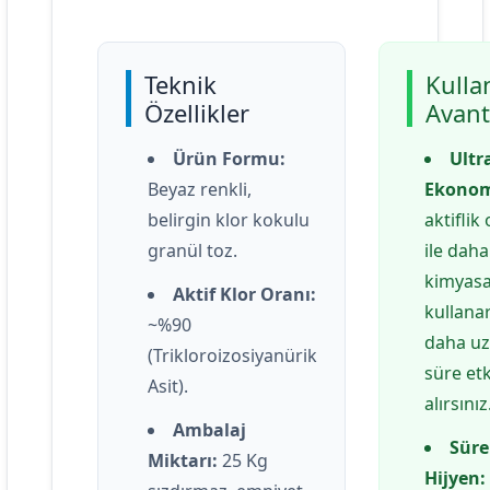
Teknik
Kulla
Özellikler
Avant
Ürün Formu:
Ultr
Beyaz renkli,
Ekonom
belirgin klor kokulu
aktiflik
granül toz.
ile daha
kimyasa
Aktif Klor Oranı:
kullana
~%90
daha u
(Trikloroizosiyanürik
süre etk
Asit).
alırsınız
Ambalaj
Süre
Miktarı:
25 Kg
Hijyen: