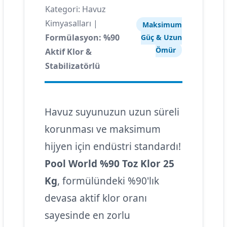
Kategori: Havuz
Kimyasalları |
Maksimum
Formülasyon: %90
Güç & Uzun
Ömür
Aktif Klor &
Stabilizatörlü
Havuz suyunuzun uzun süreli
korunması ve maksimum
hijyen için endüstri standardı!
Pool World %90 Toz Klor 25
Kg
, formülündeki %90'lık
devasa aktif klor oranı
sayesinde en zorlu