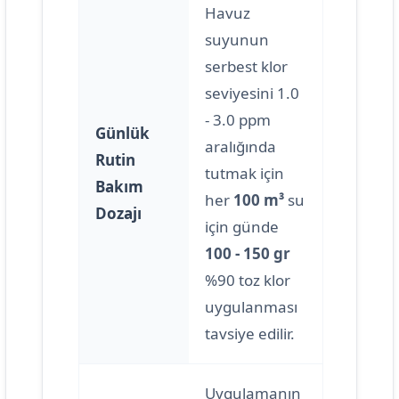
Havuz
suyunun
serbest klor
seviyesini 1.0
- 3.0 ppm
Günlük
aralığında
Rutin
tutmak için
Bakım
her
100 m³
su
Dozajı
için günde
100 - 150 gr
%90 toz klor
uygulanması
tavsiye edilir.
Uygulamanın