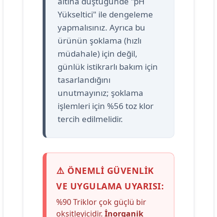
altına düştüğünde "pH
Yükseltici" ile dengeleme
yapmalısınız. Ayrıca bu
ürünün şoklama (hızlı
müdahale) için değil,
günlük istikrarlı bakım için
tasarlandığını
unutmayınız; şoklama
işlemleri için %56 toz klor
tercih edilmelidir.
⚠️ ÖNEMLİ GÜVENLİK
VE UYGULAMA UYARISI:
%90 Triklor çok güçlü bir
oksitleyicidir.
İnorganik