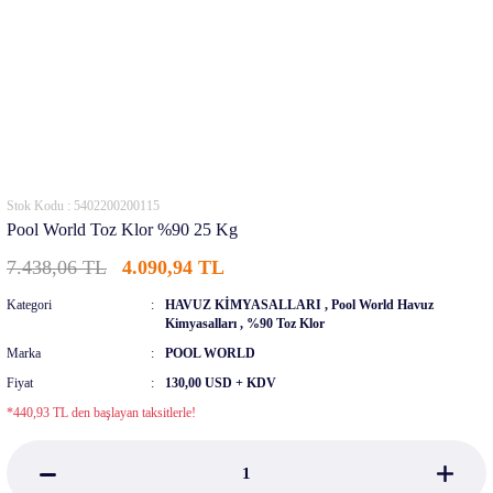
Stok Kodu : 5402200200115
Pool World Toz Klor %90 25 Kg
7.438,06 TL
4.090,94 TL
Kategori
HAVUZ KİMYASALLARI
,
Pool World Havuz
Kimyasalları
,
%90 Toz Klor
Marka
POOL WORLD
Fiyat
130,00 USD + KDV
*440,93 TL den başlayan taksitlerle!