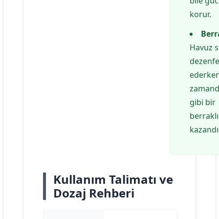
bile gü
korur.
Berr
Havuz 
dezenfe
ederken
zamand
gibi bir
berrakl
kazandır
Kullanım Talimatı ve
Dozaj Rehberi