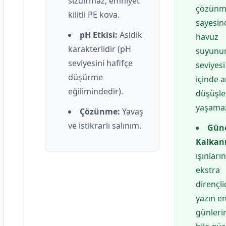
sızdırmaz, emniyet
çözünm
kilitli PE kova.
sayesin
pH Etkisi:
Asidik
havuz
karakterlidir (pH
suyunun
seviyesini hafifçe
seviyes
düşürme
içinde a
eğilimindedir).
düşüşle
yaşama
Çözünme:
Yavaş
ve istikrarlı salınım.
Gün
Kalkanı
ışınları
ekstra
dirençlid
yazın en
günleri