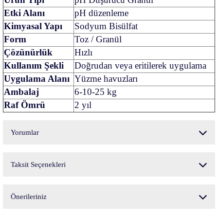
Etki Alanı
pH düzenleme
Kimyasal Yapı
Sodyum Bisülfat
Form
Toz / Granül
Çözünürlük
Hızlı
Kullanım Şekli
Doğrudan veya eritilerek uygulama
Uygulama Alanı
Yüzme havuzları
Ambalaj
6-10-25 kg
Raf Ömrü
2 yıl
Yorumlar
Taksit Seçenekleri
Bu ürüne ilk yorumu siz yapın!
Önerileriniz
Yorum Yaz