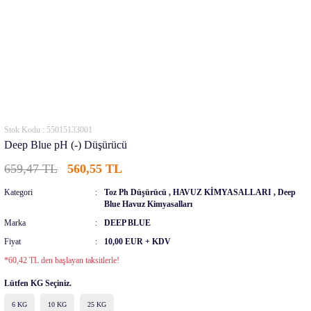
Stok Kodu : 55015133001
Deep Blue pH (-) Düşürücü
659,47 TL
560,55 TL
Kategori
Toz Ph Düşürücü
,
HAVUZ KİMYASALLARI
,
Deep
Blue Havuz Kimyasalları
Marka
DEEP BLUE
Fiyat
10,00 EUR + KDV
*60,42 TL den başlayan taksitlerle!
Lütfen KG Seçiniz.
6 KG
10 KG
25 KG