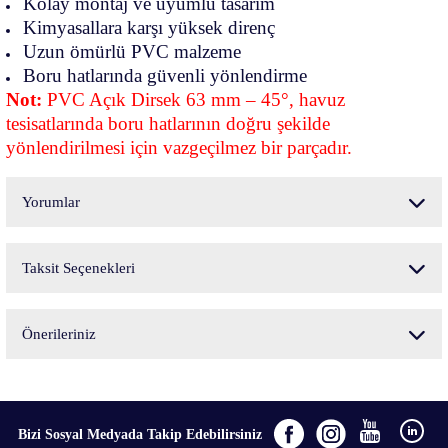
Kolay montaj ve uyumlu tasarım
Kimyasallara karşı yüksek direnç
Uzun ömürlü PVC malzeme
Boru hatlarında güvenli yönlendirme
Not:
PVC Açık Dirsek 63 mm – 45°, havuz
tesisatlarında boru hatlarının doğru şekilde
yönlendirilmesi için vazgeçilmez bir parçadır.
Yorumlar
Taksit Seçenekleri
Bu ürüne ilk yorumu siz yapın!
Önerileriniz
Yorum Yaz
Bu ürünün fiyat bilgisi, resim, ürün açıklamalarında ve diğer konularda yetersiz
gördüğünüz noktaları öneri formunu kullanarak tarafımıza iletebilirsiniz.
Görüş ve önerileriniz için teşekkür ederiz.
Bizi Sosyal Medyada Takip Edebilirsiniz