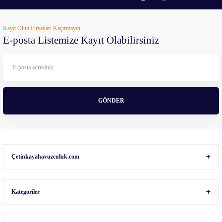
Ürün resmi kalitesiz, bozuk veya görüntülenemiyor.
Kayıt Olun Fırsatları Kaçırmayın
Ürün açıklamasında eksik bilgiler bulunuyor.
E-posta Listemize Kayıt Olabilirsiniz
Ürün bilgilerinde hatalar bulunuyor.
Ürün fiyatı diğer sitelerden daha pahalı.
Bu ürüne benzer farklı alternatifler olmalı.
GÖNDER
Gönder
Çetinkayahavuzculuk.com
Kategoriler