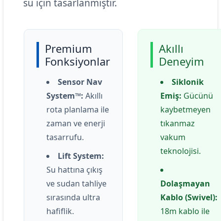
su için tasarlanmıştır.
Premium
Akıllı
Fonksiyonlar
Deneyim
Sensor Nav
Siklonik
System™:
Akıllı
Emiş:
Gücünü
rota planlama ile
kaybetmeyen
zaman ve enerji
tıkanmaz
tasarrufu.
vakum
teknolojisi.
Lift System:
Su hattına çıkış
ve sudan tahliye
Dolaşmayan
sırasında ultra
Kablo (Swivel):
hafiflik.
18m kablo ile