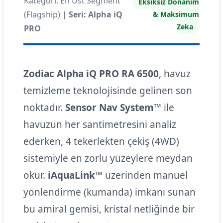
Kategori: En Üst Segment
Eksiksiz Donanım
(Flagship) |
Seri: Alpha iQ
& Maksimum
Zeka
PRO
Zodiac Alpha iQ PRO RA 6500
, havuz
temizleme teknolojisinde gelinen son
noktadır.
Sensor Nav System™
ile
havuzun her santimetresini analiz
ederken, 4 tekerlekten çekiş (4WD)
sistemiyle en zorlu yüzeylere meydan
okur.
iAquaLink™
üzerinden manuel
yönlendirme (kumanda) imkanı sunan
bu amiral gemisi, kristal netliğinde bir