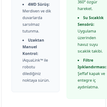
360° özgür
4WD Sürüş:
hareket.
Merdiven ve dik
duvarlarda
Su Sıcaklık
sarsılmaz
Sensörü:
tutunma.
Uygulama
üzerinden
Uzaktan
havuz suyu
Manuel
sıcaklık takibi.
Kontrol:
iAquaLink™ ile
Filtre
robotu
Işıklandırması:
dilediğiniz
Şeffaf kapak ve
noktaya sürün.
entegre iç
aydınlatma.