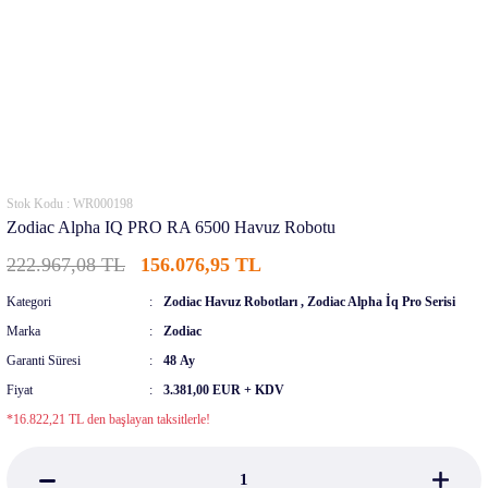
Stok Kodu : WR000198
Zodiac Alpha IQ PRO RA 6500 Havuz Robotu
222.967,08 TL
156.076,95 TL
Kategori
Zodiac Havuz Robotları
,
Zodiac Alpha İq Pro Serisi
Marka
Zodiac
Garanti Süresi
48 Ay
Fiyat
3.381,00 EUR + KDV
*16.822,21 TL den başlayan taksitlerle!