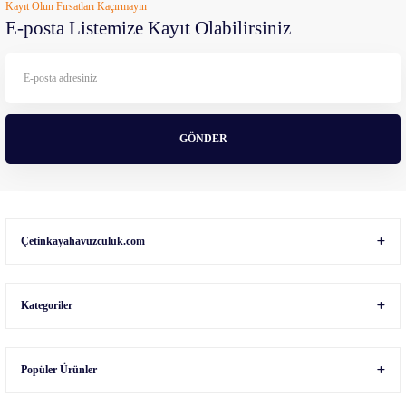
Kayıt Olun Fırsatları Kaçırmayın
Ürün açıklamasında eksik bilgiler bulunuyor.
E-posta Listemize Kayıt Olabilirsiniz
Ürün bilgilerinde hatalar bulunuyor.
Ürün fiyatı diğer sitelerden daha pahalı.
Bu ürüne benzer farklı alternatifler olmalı.
GÖNDER
Gönder
Çetinkayahavuzculuk.com
Kategoriler
Popüler Ürünler