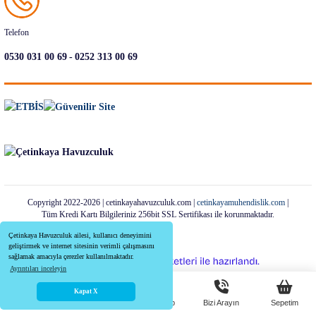
Telefon
-
0530 031 00 69
0252 313 00 69
Copyright 2022-2026 | cetinkayahavuzculuk.com |
cetinkayamuhendislik.com
|
Tüm Kredi Kartı Bilgileriniz 256bit SSL Sertifikası ile korunmaktadır.
Çetinkaya Havuzculuk ailesi, kullanıcı deneyimini
geliştirmek ve internet sitesinin verimli çalışmasını
sağlamak amacıyla çerezler kullanılmaktadır.
ideasoft
ile
e-
Ayrıntıları inceleyin
hazırlandı.
ticaret
paketleri
Kapat X
Anasayfa
Menü
Whatsapp
Bizi Arayın
Sepetim