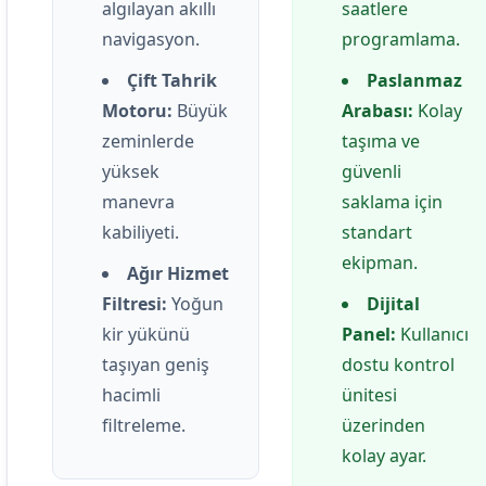
algılayan akıllı
saatlere
navigasyon.
programlama.
Çift Tahrik
Paslanmaz
Motoru:
Büyük
Arabası:
Kolay
zeminlerde
taşıma ve
yüksek
güvenli
manevra
saklama için
kabiliyeti.
standart
ekipman.
Ağır Hizmet
Filtresi:
Yoğun
Dijital
kir yükünü
Panel:
Kullanıcı
taşıyan geniş
dostu kontrol
hacimli
ünitesi
filtreleme.
üzerinden
kolay ayar.