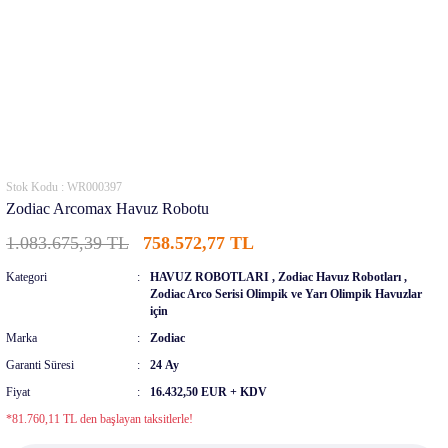
Stok Kodu : WR000397
Zodiac Arcomax Havuz Robotu
1.083.675,39 TL
758.572,77 TL
Kategori
HAVUZ ROBOTLARI
,
Zodiac Havuz Robotları
,
Zodiac Arco Serisi Olimpik ve Yarı Olimpik Havuzlar
için
Marka
Zodiac
Garanti Süresi
24 Ay
Fiyat
16.432,50 EUR + KDV
*81.760,11 TL den başlayan taksitlerle!