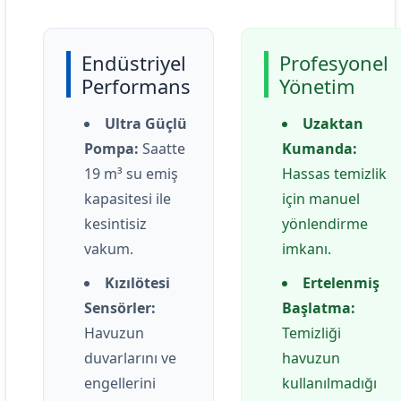
Endüstriyel
Profesyonel
Performans
Yönetim
Ultra Güçlü
Uzaktan
Pompa:
Saatte
Kumanda:
19 m³ su emiş
Hassas temizlik
kapasitesi ile
için manuel
kesintisiz
yönlendirme
vakum.
imkanı.
Kızılötesi
Ertelenmiş
Sensörler:
Başlatma:
Havuzun
Temizliği
duvarlarını ve
havuzun
engellerini
kullanılmadığı