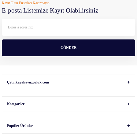
Kayıt Olun Fırsatları Kaçırmayın
Ürün açıklamasında eksik bilgiler bulunuyor.
E-posta Listemize Kayıt Olabilirsiniz
Ürün bilgilerinde hatalar bulunuyor.
Ürün fiyatı diğer sitelerden daha pahalı.
Bu ürüne benzer farklı alternatifler olmalı.
GÖNDER
Gönder
Çetinkayahavuzculuk.com
Kategoriler
Popüler Ürünler