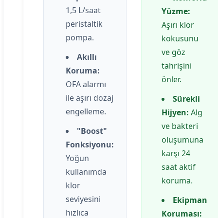
1,5 L/saat
Yüzme:
peristaltik
Aşırı klor
pompa.
kokusunu
ve göz
Akıllı
tahrişini
Koruma:
önler.
OFA alarmı
ile aşırı dozaj
Sürekli
engelleme.
Hijyen:
Alg
ve bakteri
"Boost"
oluşumuna
Fonksiyonu:
karşı 24
Yoğun
saat aktif
kullanımda
koruma.
klor
seviyesini
Ekipman
hızlıca
Koruması: