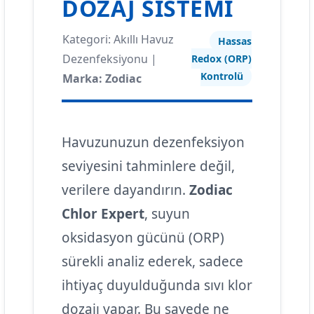
DOZAJ SISTEMI
Kategori: Akıllı Havuz
Hassas
Dezenfeksiyonu |
Redox (ORP)
Kontrolü
Marka: Zodiac
Havuzunuzun dezenfeksiyon
seviyesini tahminlere değil,
verilere dayandırın.
Zodiac
Chlor Expert
, suyun
oksidasyon gücünü (ORP)
sürekli analiz ederek, sadece
ihtiyaç duyulduğunda sıvı klor
dozajı yapar. Bu sayede ne