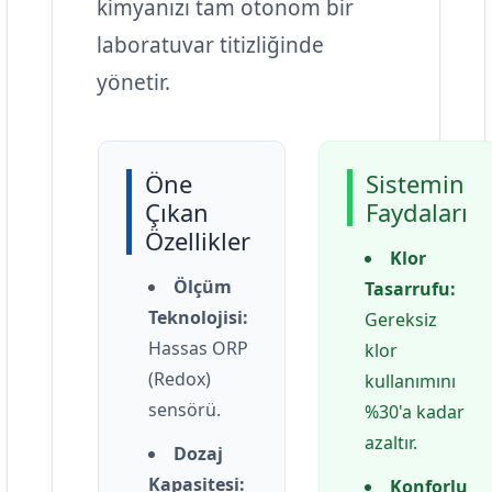
kimyanızı tam otonom bir
laboratuvar titizliğinde
yönetir.
Öne
Sistemin
Çıkan
Faydaları
Özellikler
Klor
Ölçüm
Tasarrufu:
Teknolojisi:
Gereksiz
Hassas ORP
klor
(Redox)
kullanımını
sensörü.
%30'a kadar
azaltır.
Dozaj
Kapasitesi:
Konforlu