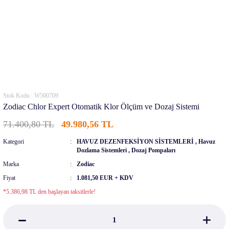
Stok Kodu : W500709
Zodiac Chlor Expert Otomatik Klor Ölçüm ve Dozaj Sistemi
71.400,80 TL
49.980,56 TL
Kategori
HAVUZ DEZENFEKSİYON SİSTEMLERİ
,
Havuz
Dozlama Sistemleri
,
Dozaj Pompaları
Marka
Zodiac
Fiyat
1.081,50 EUR + KDV
*5.386,98 TL den başlayan taksitlerle!