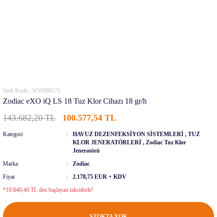
Stok Kodu : WW000171
Zodiac eXO iQ LS 18 Tuz Klor Cihazı 18 gr/h
143.682,20 TL
100.577,54 TL
Kategori
HAVUZ DEZENFEKSİYON SİSTEMLERİ
,
TUZ
KLOR JENERATÖRLERİ
,
Zodiac Tuz Klor
Jeneratörü
Marka
Zodiac
Fiyat
2.178,75 EUR + KDV
*10.840,40 TL den başlayan taksitlerle!
STOKTA YOK