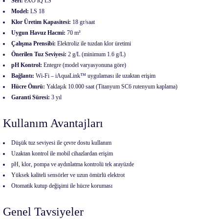
Seri:
eXO iQ LS
Model:
LS 18
Klor Üretim Kapasitesi:
18 gr/saat
Uygun Havuz Hacmi:
70 m³
Çalışma Prensibi:
Elektroliz ile tuzdan klor üretimi
Önerilen Tuz Seviyesi:
2 g/L (minimum 1.6 g/L)
pH Kontrol:
Entegre (model varyasyonuna göre)
Bağlantı:
Wi-Fi – iAquaLink™ uygulaması ile uzaktan erişim
Hücre Ömrü:
Yaklaşık 10.000 saat (Titanyum SC6 rutenyum kaplama)
Garanti Süresi:
3 yıl
Kullanım Avantajları
Düşük tuz seviyesi ile çevre dostu kullanım
Uzaktan kontrol ile mobil cihazlardan erişim
pH, klor, pompa ve aydınlatma kontrolü tek arayüzde
Yüksek kaliteli sensörler ve uzun ömürlü elektrot
Otomatik kutup değişimi ile hücre koruması
Genel Tavsiyeler