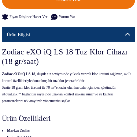
Fiyatı Düşünce Haber Ver
Yorum Yaz
Ürün Bilgisi
Zodiac eXO iQ LS 18 Tuz Klor Cihazı
(18 gr/saat)
Zodiac eXO iQ LS 18
, düşük tuz seviyesinde yüksek verimli klor üretimi sağlayan, akıllı
kontrol özellikleriyle donatılmış bir tuz klor jeneratörüdür.
Saatte 18 gram klor üretimi ile 70 m³’e kadar olan havuzlar için ideal çözümdür.
iAquaLink™ bağlantısı sayesinde uzaktan kontrol imkanı sunar ve su kalitesi
parametrelerini tek arayüzde yönetmenizi sağlar.
Ürün Özellikleri
Marka:
Zodiac