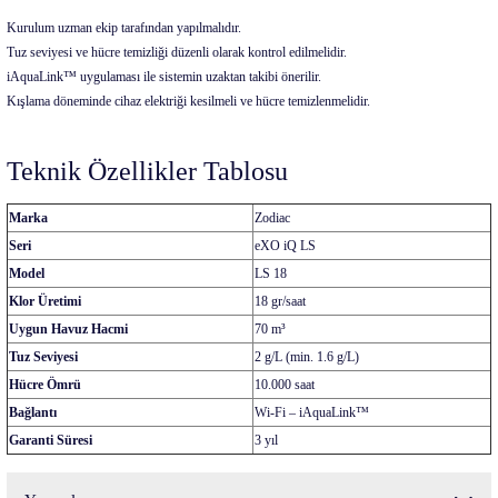
Kurulum uzman ekip tarafından yapılmalıdır.
Tuz seviyesi ve hücre temizliği düzenli olarak kontrol edilmelidir.
iAquaLink™ uygulaması ile sistemin uzaktan takibi önerilir.
Kışlama döneminde cihaz elektriği kesilmeli ve hücre temizlenmelidir.
Teknik Özellikler Tablosu
Marka
Zodiac
Seri
eXO iQ LS
Model
LS 18
Klor Üretimi
18 gr/saat
Uygun Havuz Hacmi
70 m³
Tuz Seviyesi
2 g/L (min. 1.6 g/L)
Hücre Ömrü
10.000 saat
Bağlantı
Wi-Fi – iAquaLink™
Garanti Süresi
3 yıl