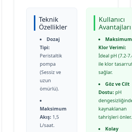
Teknik
Kullanıcı
Özellikler
Avantajları
Dozaj
Maksimum
Tipi:
Klor Verimi:
Peristaltik
İdeal pH (7.2-7.
pompa
ile klor tasarru
(Sessiz ve
sağlar.
uzun
Göz ve Cilt
ömürlü).
Dostu:
pH
dengesizliğind
Maksimum
kaynaklanan
Akış:
1,5
tahrişleri önler.
L/saat.
Kolay