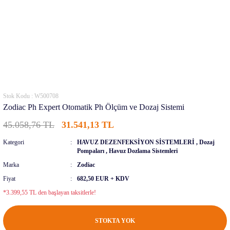
Stok Kodu : W500708
Zodiac Ph Expert Otomatik Ph Ölçüm ve Dozaj Sistemi
45.058,76 TL
31.541,13 TL
Kategori
HAVUZ DEZENFEKSİYON SİSTEMLERİ
,
Dozaj
Pompaları
,
Havuz Dozlama Sistemleri
Marka
Zodiac
Fiyat
682,50 EUR + KDV
*3.399,55 TL den başlayan taksitlerle!
STOKTA YOK