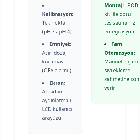
Montaj:
"POD
Kalibrasyon:
kiti ile boru
Tek nokta
tesisatına hızlı
(pH 7 / pH 4).
entegrasyon.
Emniyet:
Tam
Aşırı dozaj
Otomasyon:
koruması
Manuel ölçüm 
(OFA alarmı).
sıvı ekleme
zahmetine son
Ekran:
verir.
Arkadan
aydınlatmalı
LCD kullanıcı
arayüzü.