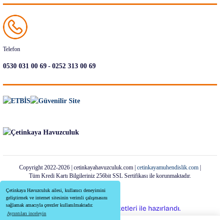
Telefon
-
0530 031 00 69
0252 313 00 69
Copyright 2022-2026 | cetinkayahavuzculuk.com |
cetinkayamuhendislik.com
|
Tüm Kredi Kartı Bilgileriniz 256bit SSL Sertifikası ile korunmaktadır.
Çetinkaya Havuzculuk ailesi, kullanıcı deneyimini
geliştirmek ve internet sitesinin verimli çalışmasını
sağlamak amacıyla çerezler kullanılmaktadır.
ideasoft
ile
e-
Ayrıntıları inceleyin
hazırlandı.
ticaret