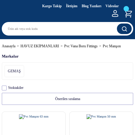
Kargo Takip
İletişim
Blog Yazıları
Videolar
Anasayfa
HAVUZ EKİPMANLARI
Pvc Vana Boru Fittings
Pvc Manşon
Markalar
GEMAŞ
Stoktakiler