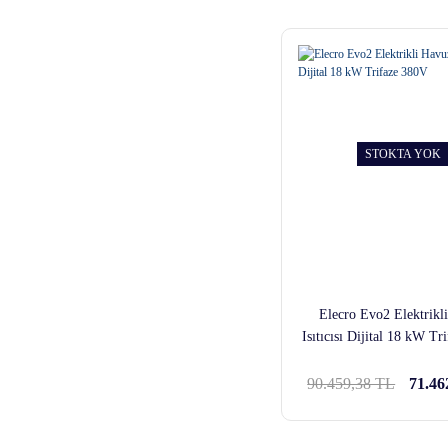
STOKTA YOK
Elecro Evo2 Elektrikl
Isıtıcısı Dijital 18 kW T
90.459,38 TL
71.46