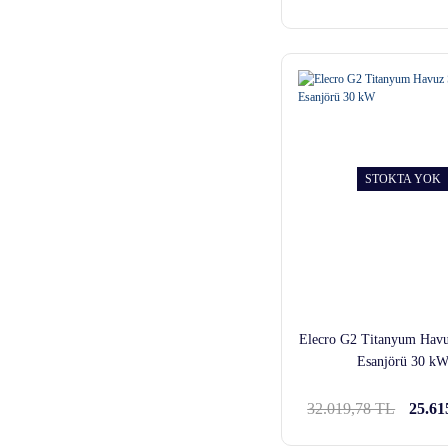
STOKTA YOK
Elecro G2 Titanyum Havu
Esanjörü 30 k
32.019,78 TL
25.61