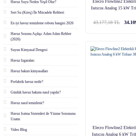
Elecro Flowline2 Elektri
Havuz Suyu Neden Yeşil Olur?
Isıtıcısı Analog 15 kW Tr
Sert Su (Kireç) İle Mücadele Rehberi
43.177,18 TL
34.10
En iyi havuz temizleme robotu hangisi 2026
Havuz Sezonu Açılışı: Adım Adım Rehber
(2026)
Suyun Kimyasal Dengesi
Havuz Izgaraları
Havuz bakım kimyasalları
Prefabrik havuz nedir?
Günlük havuz bakımı nasıl yapılır?
Havuz nasıl temizlenir?
Havuz Isıtma Sistemleri ile Yüzme Sezonunu
Uzatın
Elecro Flowline2 Elektri
Video Blog
Isıtıcısı Analog 6 kW Tr