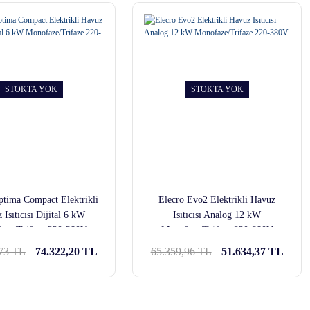
STOKTA YOK
STOKTA YOK
ptima Compact Elektrikli
Elecro Evo2 Elektrikli Havuz
 Isıtıcısı Dijital 6 kW
Isıtıcısı Analog 12 kW
aze/Trifaze 220-380V
Monofaze/Trifaze 220-380V
,73 TL
74.322,20 TL
65.359,96 TL
51.634,37 TL