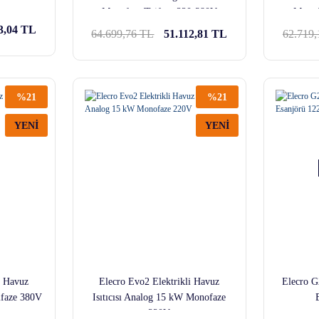
Monofaze/Trifaze 220-380V
Monof
3,04 TL
64.699,76 TL
51.112,81 TL
62.719
%21
%21
YENİ
YENİ
i Havuz
Elecro Evo2 Elektrikli Havuz
Elecro G
ifaze 380V
Isıtıcısı Analog 15 kW Monofaze
220V