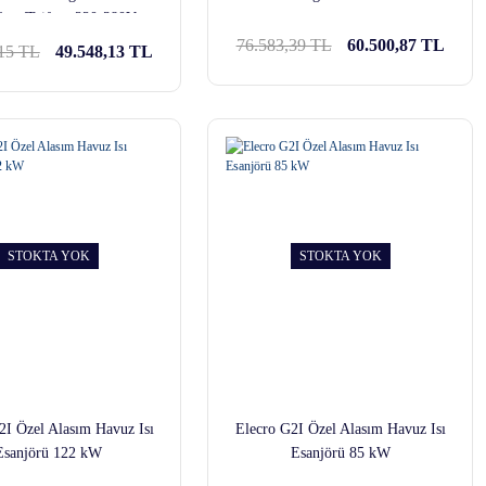
aze/Trifaze 220-380V
76.583,39 TL
60.500,87 TL
,15 TL
49.548,13 TL
STOKTA YOK
STOKTA YOK
2I Özel Alasım Havuz Isı
Elecro G2I Özel Alasım Havuz Isı
Esanjörü 122 kW
Esanjörü 85 kW