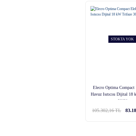
STOKTA YOK
Elecro Optima Compact E
Havuz Isıtıcısı Dijital 18
380V
105.302,16 TL
83.1