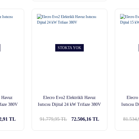
STOKTA YOK
i Havuz
Elecro Evo2 Elektrikli Havuz
Elecro
rifaze 380V
Isıtıcısı Dijital 24 kW Trifaze 380V
Isıtıcısı 
2,91 TL
91.779,95 TL
72.506,16 TL
81.534