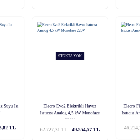
STOKTA YOK
z Suyu Isı
Elecro Evo2 Elektrikli Havuz
Elecro F
W
Isıtıcısı Analog 4,5 kW Monofaze
Isıtıcısı
220V
5,82 TL
46.214
62.727,31 TL
49.554,57 TL