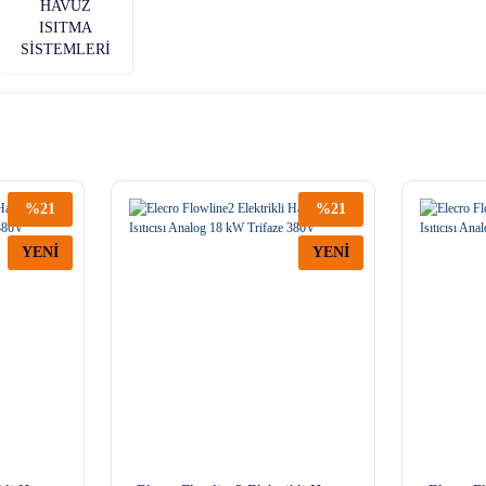
HAVUZ
ISITMA
SİSTEMLERİ
%21
%21
YENİ
YENİ