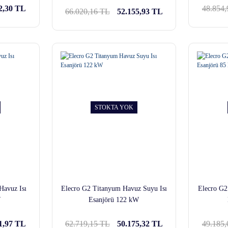
2,30 TL
48.854
66.020,16 TL
52.155,93 TL
STOKTA YOK
Havuz Isı
Elecro G2 Titanyum Havuz Suyu Isı
Elecro G2
W
Esanjörü 122 kW
1,97 TL
62.719,15 TL
50.175,32 TL
49.185