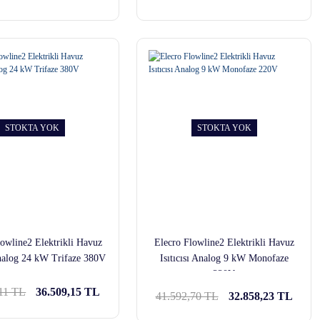
STOKTA YOK
STOKTA YOK
lowline2 Elektrikli Havuz
Elecro Flowline2 Elektrikli Havuz
 Analog 24 kW Trifaze 380V
Isıtıcısı Analog 9 kW Monofaze
220V
,11 TL
36.509,15 TL
41.592,70 TL
32.858,23 TL