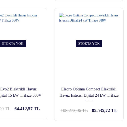
STOKTA YOK
STOKTA YOK
 Evo2 Elektrikli Havuz
Elecro Optima Compact Elektrikli
Dijital 15 kW Trifaze 380V
Havuz Isıtıcısı Dijital 24 kW Trifaze
380V
,90 TL
64.412,57 TL
108.273,06 TL
85.535,72 TL