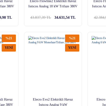
kli Havuz
Elecro Flowline2 Elektrikli Havuz
Elecro F
ifaze 380V
Isıtıcısı Analog 18 kW Trifaze 380V
Isıtıcısı
9,98 TL
43.837,39 TL
34.631,54 TL
42.384
%21
%21
YENİ
YENİ
kli Havuz
Elecro Evo2 Elektrikli Havuz
Elecro
ifaze 380V
Isıtıcısı Analog 9 kW
Is