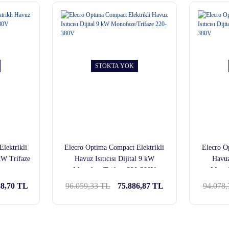
STOKTA YOK
lektrikli
Elecro Optima Compact Elektrikli
Elecro O
 kW Trifaze
Havuz Isıtıcısı Dijital 9 kW
Havuz
Monofaze/Trifaze 220-380V
Monof
88,70 TL
96.059,33 TL
75.886,87 TL
94.078