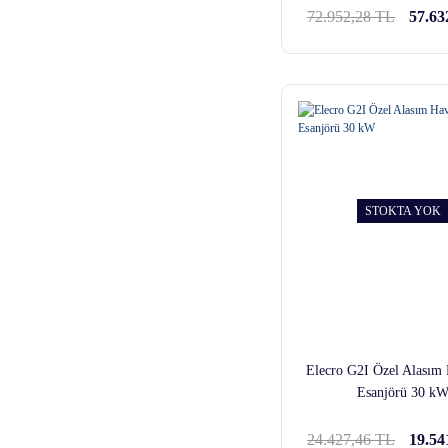
72.952,28 TL
57.63
STOKTA YOK
Elecro G2I Özel Alasım 
Esanjörü 30 k
24.427,46 TL
19.54