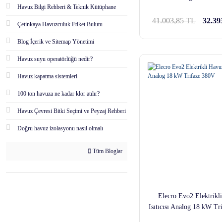
Havuz Bilgi Rehberi & Teknik Kütüphane
41.003,85 TL
32.39
Çetinkaya Havuzculuk Etiket Bulutu
Blog İçerik ve Sitemap Yönetimi
Havuz suyu operatörlüğü nedir?
Havuz kapatma sistemleri
100 ton havuza ne kadar klor atılır?
Havuz Çevresi Bitki Seçimi ve Peyzaj Rehberi
Doğru havuz izolasyonu nasıl olmalı
Tüm Bloglar
Elecro Evo2 Elektrikl
Isıtıcısı Analog 18 kW Tr