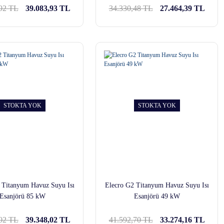
,92 TL
39.083,93 TL
34.330,48 TL
27.464,39 TL
STOKTA YOK
STOKTA YOK
 Titanyum Havuz Suyu Isı
Elecro G2 Titanyum Havuz Suyu Isı
Esanjörü 85 kW
Esanjörü 49 kW
,02 TL
39.348,02 TL
41.592,70 TL
33.274,16 TL