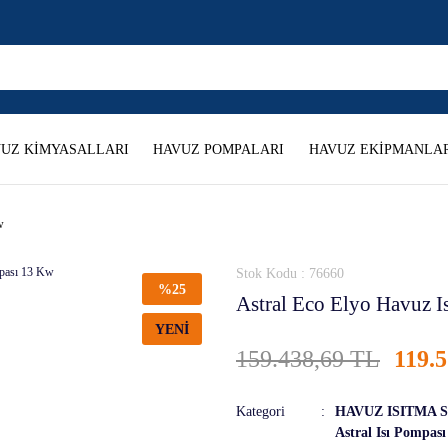
UZ KİMYASALLARI
HAVUZ POMPALARI
HAVUZ EKİPMANLAR
w
Stok Kodu : 76660
%25
Astral Eco Elyo Havuz 
YENİ
159.438,69 TL
119.
Kategori
HAVUZ ISITMA 
Astral Isı Pompası