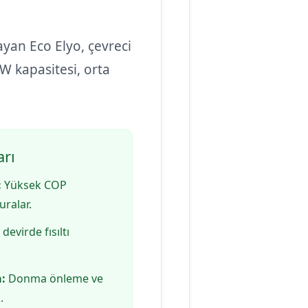
yan Eco Elyo, çevreci
W kapasitesi, orta
arı
:
Yüksek COP
uralar.
evirde fısıltı
:
Donma önleme ve
.