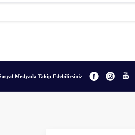
gördüğünüz noktaları öneri formunu kullanarak tarafımıza iletebilirsiniz.
Bu ürüne ilk yorumu siz yapın!
Yorum Yaz
Sosyal Medyada Takip Edebilirsiniz