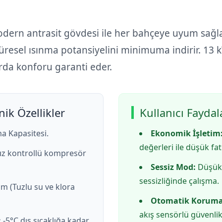
dern antrasit gövdesi ile her bahçeye uyum sağla
üresel ısınma potansiyelini minimuma indirir. 13 k
rda konforu garanti eder.
ik Özellikler
Kullanıcı Faydal
a Kapasitesi.
Ekonomik İşletim
değerleri ile düşük fat
hız kontrollü kompresör
Sessiz Mod:
Düşük d
sessizliğinde çalışma.
m (Tuzlu su ve klora
Otomatik Koruma
akış sensörlü güvenlik
:
-5°C dış sıcaklığa kadar