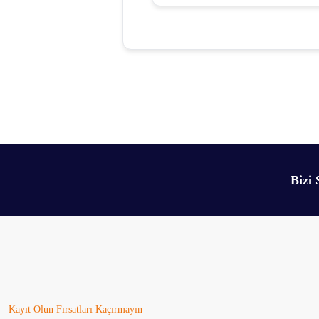
Bu ürünün fiyat bilgisi, resim, ürün açıklamalarında ve diğer konularda yetersiz 
Görüş ve önerileriniz için teşekkür ederiz.
Ürün resmi kalitesiz, bozuk veya görüntülenemiyor.
Ürün açıklamasında eksik bilgiler bulunuyor.
Bizi 
Ürün bilgilerinde hatalar bulunuyor.
Ürün fiyatı diğer sitelerden daha pahalı.
Bu ürüne benzer farklı alternatifler olmalı.
Kayıt Olun Fırsatları Kaçırmayın