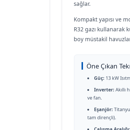
sağlar.
Kompakt yapısı ve mo
R32 gazı kullanarak k
boy müstakil havuzla
Öne Çıkan Tekn
Güç:
13 kW Isıtm
Inverter:
Akıllı 
ve fan.
Eşanjör:
Titanyu
tam dirençli).
Çalışma Aralığı