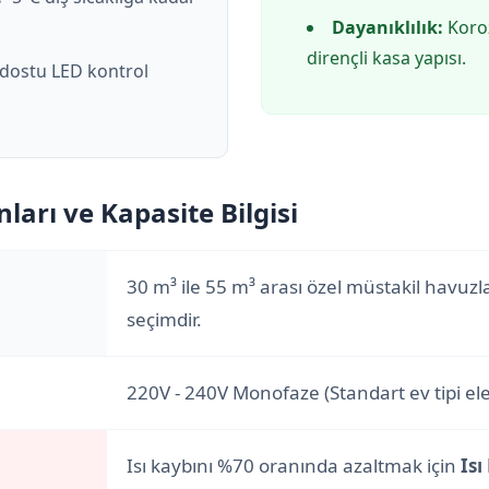
Dayanıklılık:
Koroz
dirençli kasa yapısı.
 dostu LED kontrol
arı ve Kapasite Bilgisi
30 m³ ile 55 m³ arası özel müstakil havuzla
seçimdir.
220V - 240V Monofaze (Standart ev tipi elek
Isı kaybını %70 oranında azaltmak için
Isı