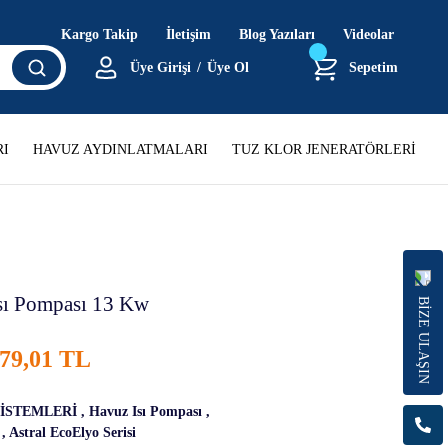
Kargo Takip
İletişim
Blog Yazıları
Videolar
Üye Girişi
/
Üye Ol
Sepetim
I
HAVUZ AYDINLATMALARI
TUZ KLOR JENERATÖRLERİ
Isı Pompası 13 Kw
BİZE ULAŞIN
579,01 TL
SİSTEMLERİ
,
Havuz Isı Pompası
,
,
Astral EcoElyo Serisi