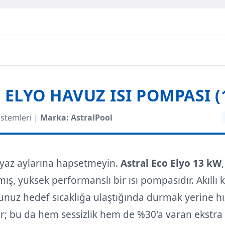
 ELYO HAVUZ ISI POMPASI (
istemleri |
Marka: AstralPool
 yaz aylarına hapsetmeyin.
Astral Eco Elyo 13 kW
lmış, yüksek performanslı bir ısı pompasıdır. Akıll
unuz hedef sıcaklığa ulaştığında durmak yerine hı
; bu da hem sessizlik hem de %30'a varan ekstra 