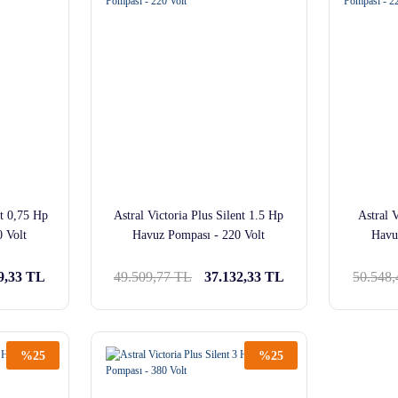
nt 0,75 Hp
Astral Victoria Plus Silent 1.5 Hp
Astral V
 Volt
Havuz Pompası - 220 Volt
Havu
9,33 TL
49.509,77 TL
37.132,33 TL
50.548
%25
%25