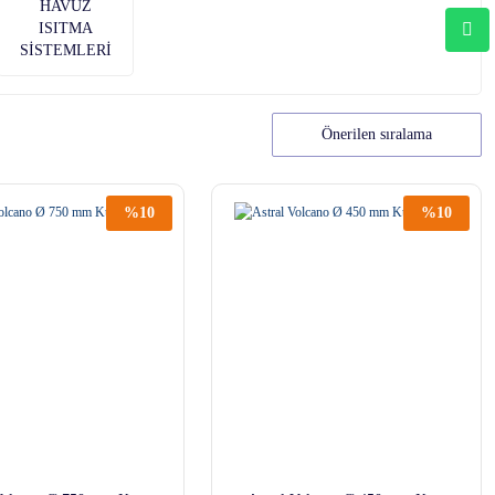
HAVUZ
ISITMA
SİSTEMLERİ
%10
%10