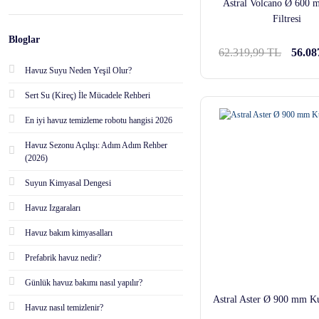
Astral Volcano Ø 600
Filtresi
Bloglar
62.319,99 TL
56.08
Havuz Suyu Neden Yeşil Olur?
Sert Su (Kireç) İle Mücadele Rehberi
En iyi havuz temizleme robotu hangisi 2026
Havuz Sezonu Açılışı: Adım Adım Rehber
(2026)
Suyun Kimyasal Dengesi
Havuz Izgaraları
Havuz bakım kimyasalları
Prefabrik havuz nedir?
Günlük havuz bakımı nasıl yapılır?
Astral Aster Ø 900 mm Ku
Havuz nasıl temizlenir?