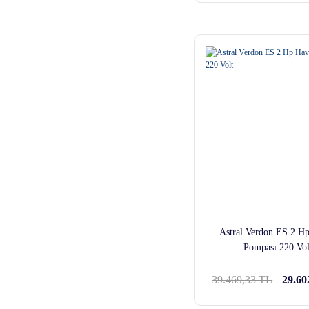
Astral Verdon ES 2 H
Pompası 220 Vol
39.469,33 TL
29.60