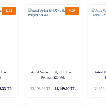
%25
%25
p Havuz
Astral Verdon ES 0,75Hp Havuz
Astral 
t
Pompası 220 Volt
8,33 TL
32.198,66 TL
24.149,00 TL
31.852