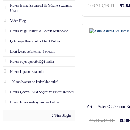
108.713,76 TL
97.8
Havuz Isıtma Sistemleri ile Yüzme Sezonunu
Uzatın
Video Blog
Havuz Bilgi Rehberi & Teknik Kütüphane
Çetinkaya Havuzculuk Etiket Bulutu
Blog İçerik ve Sitemap Yönetimi
Havuz suyu operatörlüğü nedir?
Havuz kapatma sistemleri
100 ton havuza ne kadar klor atılır?
Havuz Çevresi Bitki Seçimi ve Peyzaj Rehberi
Doğru havuz izolasyonu nasıl olmalı
Astral Aster Ø 350 mm Ku
Tüm Bloglar
44.316,44 TL
39.88