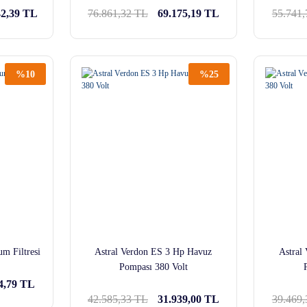
42,39 TL
76.861,32 TL
69.175,19 TL
55.741
%10
%25
m Filtresi
Astral Verdon ES 3 Hp Havuz
Astral
Pompası 380 Volt
4,79 TL
42.585,33 TL
31.939,00 TL
39.469