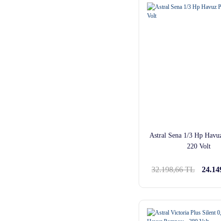
Astral Sena 1/3 Hp Havu
220 Volt
32.198,66 TL
24.14