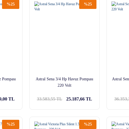
%25
%25
z Pompası
Astral Sena 3/4 Hp Havuz Pompası
Astral Se
220 Volt
9,00 TL
33.583,55 TL
25.187,66 TL
36.353
%25
%25