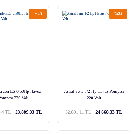
%25
%25
Verdon ES 0,50Hp Havuz
Astral Sena 1/2 Hp Havuz Pompası
Pompası 220 Volt
220 Volt
,44 TL
23.889,33 TL
32.891,11 TL
24.668,33 TL