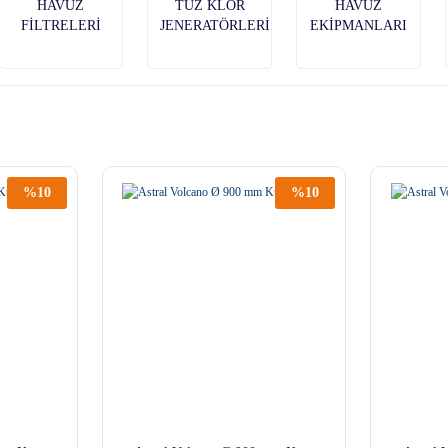
HAVUZ
TUZ KLOR
HAVUZ
FİLTRELERİ
JENERATÖRLERİ
EKİPMANLARI
%10
%10