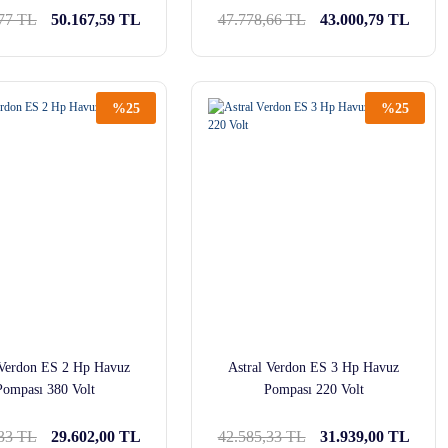
,77 TL
50.167,59 TL
47.778,66 TL
43.000,79 TL
%25
%25
 Verdon ES 2 Hp Havuz
Astral Verdon ES 3 Hp Havuz
Pompası 380 Volt
Pompası 220 Volt
,33 TL
29.602,00 TL
42.585,33 TL
31.939,00 TL