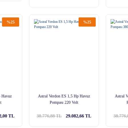
%25
%25
p Havuz
Astral Verdon ES 1,5 Hp Havuz
Astral 
t
Pompası 220 Volt
2,00 TL
38.776,88 TL
29.082,66 TL
38.776