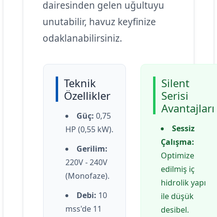
dairesinden gelen uğultuyu
unutabilir, havuz keyfinize
odaklanabilirsiniz.
Teknik
Silent
Özellikler
Serisi
Avantajları
Güç:
0,75
Sessiz
HP (0,55 kW).
Çalışma:
Gerilim:
Optimize
220V - 240V
edilmiş iç
(Monofaze).
hidrolik yapı
Debi:
10
ile düşük
mss'de 11
desibel.