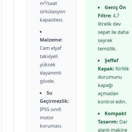
m³/saat
Geniş Ön
sirkülasyon
Filtre:
4,7
kapasitesi.
litrelik dev
sepet ile daha
Malzeme:
seyrek
Cam elyaf
temizlik.
takviyeli
Şeffaf
yüksek
Kapak:
Kirlilik
dayanımlı
durumunu
gövde.
kapağı
Su
açmadan
Geçirmezlik:
kontrol edin.
IP55 sınıfı
Kompakt
motor
Tasarım:
Dar
koruması.
alanlı makine