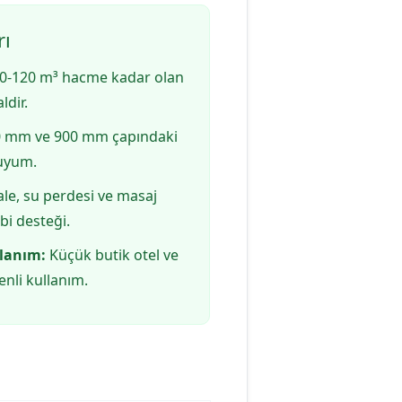
rı
0-120 m³ hacme kadar olan
ldir.
 mm ve 900 mm çapındaki
 uyum.
ale, su perdesi ve masaj
ebi desteği.
llanım:
Küçük butik otel ve
enli kullanım.