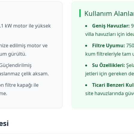
Kullanım Alanla
.1 kW motor ile yüksek
Geniş Havuzlar:
9
villa havuzları için idea
ize edilmiş motor ve
Filtre Uyumu:
750
um gürültü.
kum filtreleriyle tam
Güçlendirilmiş
Su Özellikleri:
Şel
aslanmaz çelik aksam.
jetleri için gereken d
n filtre kapağı ile
Ticari Benzeri Ku
eme.
site havuzlarında güv
esi