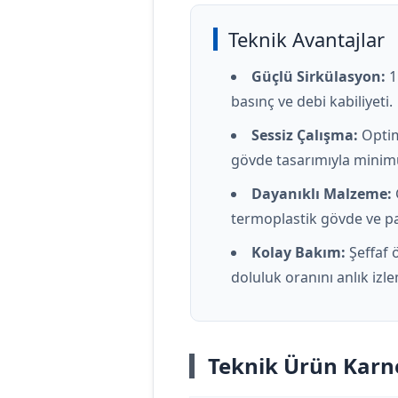
Teknik Avantajlar
Güçlü Sirkülasyon:
1
basınç ve debi kabiliyeti.
Sessiz Çalışma:
Optim
gövde tasarımıyla minim
Dayanıklı Malzeme:
termoplastik gövde ve p
Kolay Bakım:
Şeffaf ö
doluluk oranını anlık izl
Teknik Ürün Karn