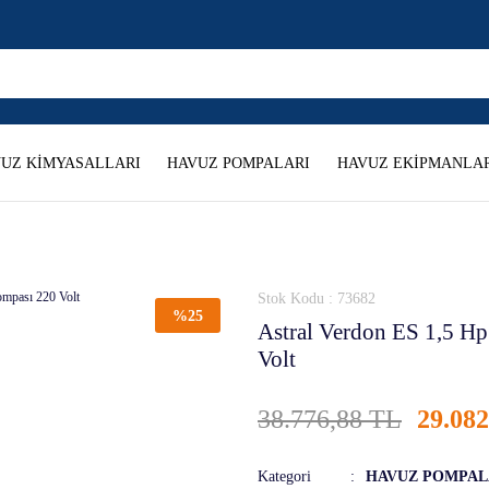
UZ KİMYASALLARI
HAVUZ POMPALARI
HAVUZ EKİPMANLAR
Stok Kodu : 73682
%25
Astral Verdon ES 1,5 H
Volt
38.776,88 TL
29.08
Kategori
HAVUZ POMPAL