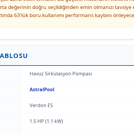
gorta değerinin doğru seçildiğinden emin olmanızı tavsiye
tında 63'lük boru kullanımı performans kaybını önleyecek
TABLOSU
Havuz Sirkülasyon Pompası
AstralPool
Verdon ES
1.5 HP (1.1 kW)