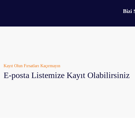
Ürün resmi kalitesiz, bozuk veya görüntülenemiyor.
Bizi 
Ürün açıklamasında eksik bilgiler bulunuyor.
Ürün bilgilerinde hatalar bulunuyor.
Ürün fiyatı diğer sitelerden daha pahalı.
Bu ürüne benzer farklı alternatifler olmalı.
Kayıt Olun Fırsatları Kaçırmayın
E-posta Listemize Kayıt Olabilirsiniz