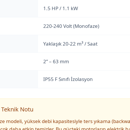
1.5 HP / 1.1 kW
220-240 Volt (Monofaze)
Yaklaşık 20-22 m³ / Saat
2” – 63 mm
IP55 F Sınıfı İzolasyon
 Teknik Notu
e modeli, yüksek debi kapasitesiyle ters yıkama (backwa
ı çok daha etkin temizler. Bu güçteki motorların elektrik