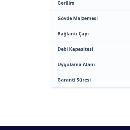
Gerilim
Gövde Malzemesi
Bağlantı Çapı
Debi Kapasitesi
Uygulama Alanı
Garanti Süresi
Bu ürünün fiyat bilgisi, resim, ürün açıklamalarında ve diğer konularda yetersiz 
Görüş ve önerileriniz için teşekkür ederiz.