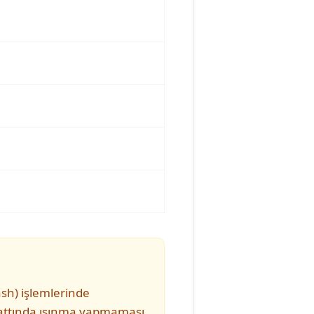
sh) işlemlerinde
 hattında ısınma yapmaması