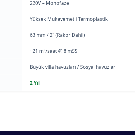
220V – Monofaze
Yüksek Mukavemetli Termoplastik
63 mm / 2” (Rakor Dahil)
~21 m³/saat @ 8 mSS
Büyük villa havuzları / Sosyal havuzlar
2 Yıl
gördüğünüz noktaları öneri formunu kullanarak tarafımıza iletebilirsiniz.
Bu ürüne ilk yorumu siz yapın!