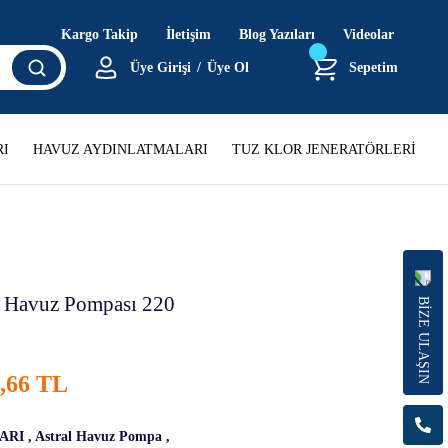
Kargo Takip
İletişim
Blog Yazıları
Videolar
Üye Girişi
/
Üye Ol
Sepetim
I
HAVUZ AYDINLATMALARI
TUZ KLOR JENERATÖRLERİ
p Havuz Pompası 220
BİZE ULAŞIN
2,66 TL
ARI
,
Astral Havuz Pompa
,