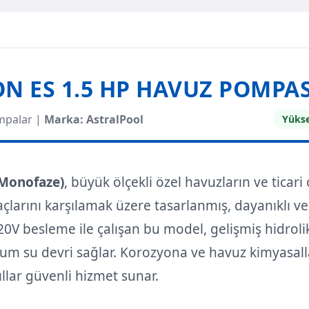
N ES 1.5 HP HAVUZ POMPAS
mpalar |
Marka: AstralPool
Yükse
(Monofaze)
, büyük ölçekli özel havuzların ve ticar
yaçlarını karşılamak üzere tasarlanmış, dayanıklı ve
20V besleme ile çalışan bu model, gelişmiş hidroli
um su devri sağlar. Korozyona ve havuz kimyasall
ıllar güvenli hizmet sunar.