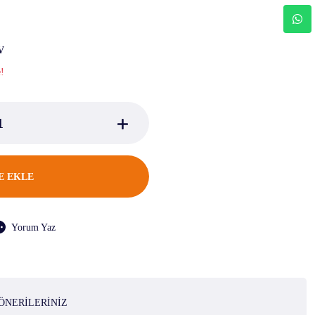
V
e!
E EKLE
Yorum Yaz
ÖNERILERINIZ