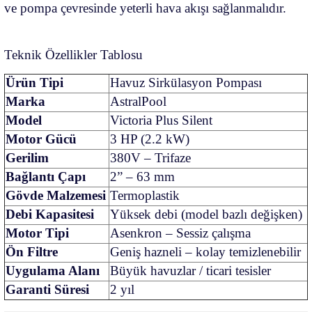
ve pompa çevresinde yeterli hava akışı sağlanmalıdır.
Teknik Özellikler Tablosu
Ürün Tipi
Havuz Sirkülasyon Pompası
Marka
AstralPool
Model
Victoria Plus Silent
Motor Gücü
3 HP (2.2 kW)
Gerilim
380V – Trifaze
Bağlantı Çapı
2” – 63 mm
Gövde Malzemesi
Termoplastik
Debi Kapasitesi
Yüksek debi (model bazlı değişken)
Motor Tipi
Asenkron – Sessiz çalışma
Ön Filtre
Geniş hazneli – kolay temizlenebilir
Uygulama Alanı
Büyük havuzlar / ticari tesisler
Garanti Süresi
2 yıl