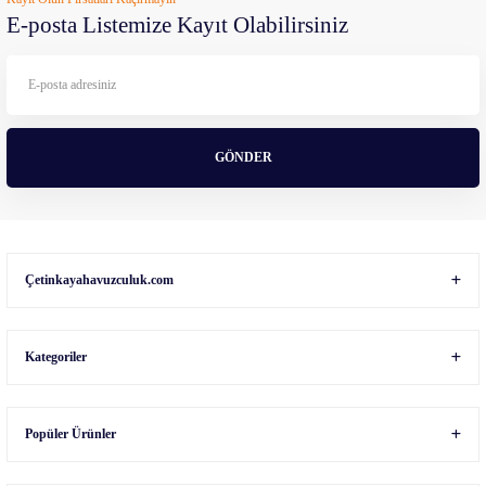
Ürün açıklamasında eksik bilgiler bulunuyor.
E-posta Listemize Kayıt Olabilirsiniz
Ürün bilgilerinde hatalar bulunuyor.
Ürün fiyatı diğer sitelerden daha pahalı.
Bu ürüne benzer farklı alternatifler olmalı.
GÖNDER
Gönder
Çetinkayahavuzculuk.com
Kategoriler
Popüler Ürünler