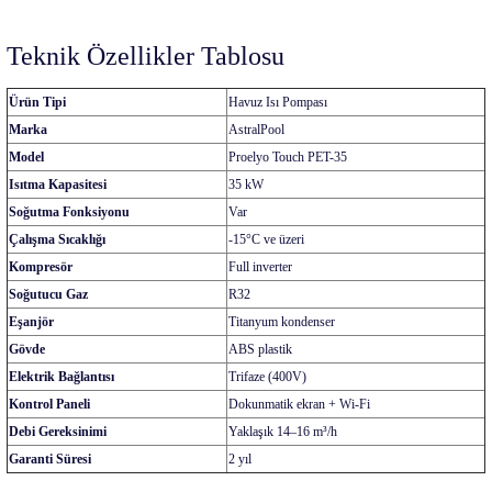
Teknik Özellikler Tablosu
Ürün Tipi
Havuz Isı Pompası
Marka
AstralPool
Model
Proelyo Touch PET-35
Isıtma Kapasitesi
35 kW
Soğutma Fonksiyonu
Var
Çalışma Sıcaklığı
-15°C ve üzeri
Kompresör
Full inverter
Soğutucu Gaz
R32
Eşanjör
Titanyum kondenser
Gövde
ABS plastik
Elektrik Bağlantısı
Trifaze (400V)
Kontrol Paneli
Dokunmatik ekran + Wi-Fi
Debi Gereksinimi
Yaklaşık 14–16 m³/h
Garanti Süresi
2 yıl