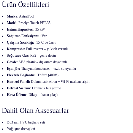
Ürün Özellikleri
Marka:
AstralPool
Model:
Proelyo Touch PET-35
Isıtma Kapasitesi:
35 kW
Soğutma Fonksiyonu:
Var
Çalışma Sıcaklığı:
-15°C ve üzeri
Kompresör:
Full inverter – yüksek verimli
Soğutucu Gaz:
R32 – çevre dostu
Gövde:
ABS plastik – dış ortam dayanımlı
Eşanjör:
Titanyum kondenser – tuzlu su uyumlu
Elektrik Bağlantısı:
Trifaze (400V)
Kontrol Paneli:
Dokunmatik ekran + Wi-Fi uzaktan erişim
Defrost Sistemi:
Otomatik buz çözme
Hava Üfleme:
Dikey – üstten çıkışlı
Dahil Olan Aksesuarlar
Ø63 mm PVC bağlantı seti
Yoğuşma drenaj kiti