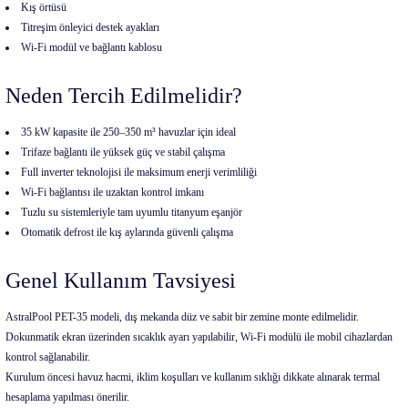
Kış örtüsü
Titreşim önleyici destek ayakları
Wi-Fi modül ve bağlantı kablosu
Neden Tercih Edilmelidir?
35 kW kapasite ile 250–350 m³ havuzlar için ideal
Trifaze bağlantı ile yüksek güç ve stabil çalışma
Full inverter teknolojisi ile maksimum enerji verimliliği
Wi-Fi bağlantısı ile uzaktan kontrol imkanı
Tuzlu su sistemleriyle tam uyumlu titanyum eşanjör
Otomatik defrost ile kış aylarında güvenli çalışma
Genel Kullanım Tavsiyesi
AstralPool PET-35 modeli, dış mekanda düz ve sabit bir zemine monte edilmelidir.
Dokunmatik ekran üzerinden sıcaklık ayarı yapılabilir, Wi-Fi modülü ile mobil cihazlardan
kontrol sağlanabilir.
Kurulum öncesi havuz hacmi, iklim koşulları ve kullanım sıklığı dikkate alınarak termal
hesaplama yapılması önerilir.