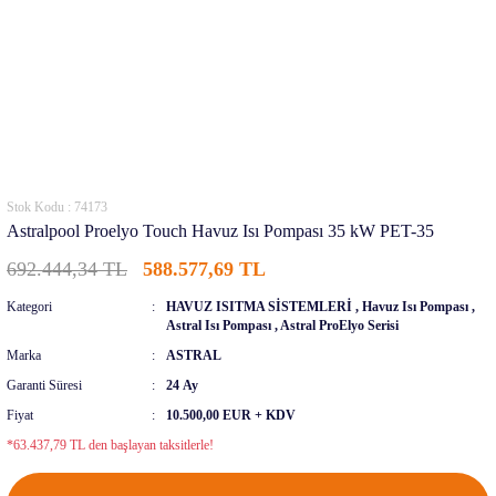
Stok Kodu : 74173
Astralpool Proelyo Touch Havuz Isı Pompası 35 kW PET-35
692.444,34 TL
588.577,69 TL
Kategori
HAVUZ ISITMA SİSTEMLERİ
,
Havuz Isı Pompası
,
Astral Isı Pompası
,
Astral ProElyo Serisi
Marka
ASTRAL
Garanti Süresi
24 Ay
Fiyat
10.500,00 EUR + KDV
*63.437,79 TL den başlayan taksitlerle!