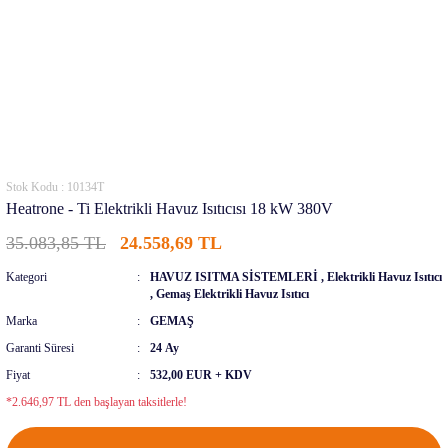
Stok Kodu : 10134T
Heatrone - Ti Elektrikli Havuz Isıtıcısı 18 kW 380V
35.083,85 TL
24.558,69 TL
Kategori
HAVUZ ISITMA SİSTEMLERİ
,
Elektrikli Havuz Isıtıcı
,
Gemaş Elektrikli Havuz Isıtıcı
Marka
GEMAŞ
Garanti Süresi
24 Ay
Fiyat
532,00 EUR + KDV
*2.646,97 TL den başlayan taksitlerle!