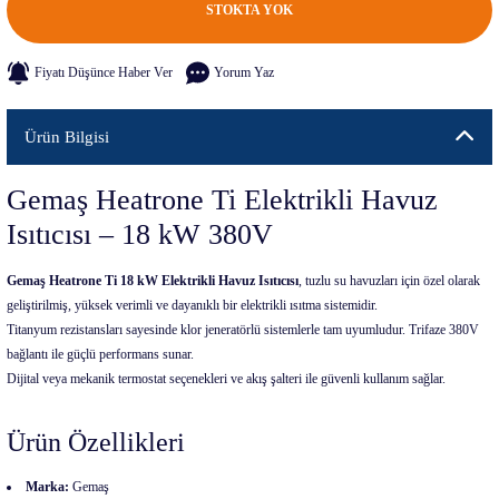
STOKTA YOK
Fiyatı Düşünce Haber Ver
Yorum Yaz
Ürün Bilgisi
Gemaş Heatrone Ti Elektrikli Havuz
Isıtıcısı – 18 kW 380V
Gemaş Heatrone Ti 18 kW Elektrikli Havuz Isıtıcısı
, tuzlu su havuzları için özel olarak
geliştirilmiş, yüksek verimli ve dayanıklı bir elektrikli ısıtma sistemidir.
Titanyum rezistansları sayesinde klor jeneratörlü sistemlerle tam uyumludur. Trifaze 380V
bağlantı ile güçlü performans sunar.
Dijital veya mekanik termostat seçenekleri ve akış şalteri ile güvenli kullanım sağlar.
Ürün Özellikleri
Marka:
Gemaş