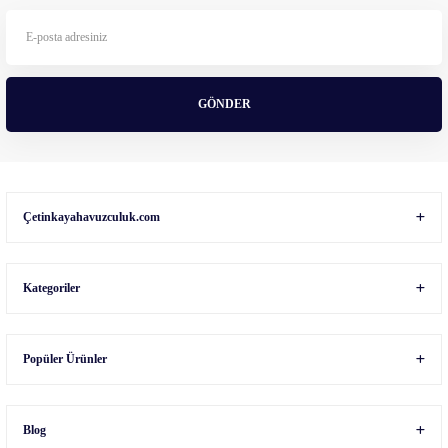
Ürün bilgilerinde hatalar bulunuyor.
Ürün fiyatı diğer sitelerden daha pahalı.
Bu ürüne benzer farklı alternatifler olmalı.
GÖNDER
Gönder
Çetinkayahavuzculuk.com
Kategoriler
Popüler Ürünler
Blog