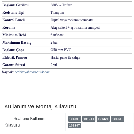
Bağlantı Gerilimi
380V – Trifaze
Rezistans Tipi
Titanyum
Kontrol Paneli
Dijital veya mekanik termostat
Koruma
Akış şalteri + aşırı ısınma emniyeti
Minimum Debi
6 m³/saat
Maksimum Basınç
2 bar
Bağlantı Çapı
Ø50 mm PVC
Elektrik Panosu
Harici pano ile çalışır
Garanti Süresi
2 yıl
Kaynak:
cetinkayahavuzculuk.com
Kullanım ve Montaj Kılavuzu
Heatrone Kullanım
10130T
10131T
10132T
10133T
Kılavuzu
10134T