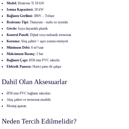
Model:
Heatrone Ti 18 kW
Isıtma Kapasitesi:
18 kW
Bağlantı Gerilimi:
380V – Trifaze
Rezistans Tipi:
Titanyum – tuzlu su uyumlu
Gövde:
Isıya dayanıklı plastik
Kontrol Paneli:
Dijital veya mekanik termostat
Koruma:
Akış şalteri + aşırı ısınma emniyeti
Minimum Debi:
6 m³/saat
Maksimum Basınç:
2 bar
Bağlantı Çapı:
Ø50 mm PVC rakorlu
Elektrik Panosu:
Harici pano ile çalışır
Dahil Olan Aksesuarlar
Ø50 mm PVC bağlantı rakorları
Akış şalteri ve termostat modülü
Montaj aparatı
Neden Tercih Edilmelidir?