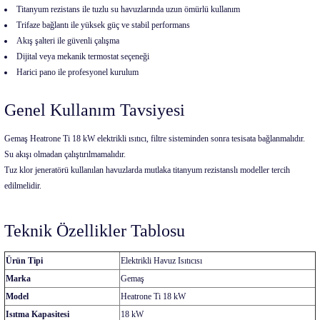
Titanyum rezistans ile tuzlu su havuzlarında uzun ömürlü kullanım
Trifaze bağlantı ile yüksek güç ve stabil performans
Akış şalteri ile güvenli çalışma
Dijital veya mekanik termostat seçeneği
Harici pano ile profesyonel kurulum
Genel Kullanım Tavsiyesi
Gemaş Heatrone Ti 18 kW elektrikli ısıtıcı, filtre sisteminden sonra tesisata bağlanmalıdır.
Su akışı olmadan çalıştırılmamalıdır.
Tuz klor jeneratörü kullanılan havuzlarda mutlaka titanyum rezistanslı modeller tercih
edilmelidir.
Teknik Özellikler Tablosu
Ürün Tipi
Elektrikli Havuz Isıtıcısı
Marka
Gemaş
Model
Heatrone Ti 18 kW
Isıtma Kapasitesi
18 kW