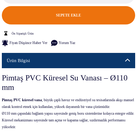
SEPETE EKLE
Ön Siparişli Ürün
Fiyatı Düşünce Haber Ver
Yorum Yaz
Ürün Bilgisi
Pimtaş PVC Küresel Su Vanası – Ø110
mm
Pimtaş PVC küresel vana
, büyük çaplı havuz ve endüstriyel su tesisatlarında akışı manuel
olarak kontrol etmek için kullanılan, yüksek dayanımlı bir vana çözümüdür.
Ø110 mm çapındaki bağlantı yapısı sayesinde geniş boru sistemlerine kolayca entegre edilir.
Küresel mekanizması sayesinde tam açma ve kapama sağlar, sızdırmazlık performansı
yüksektir.