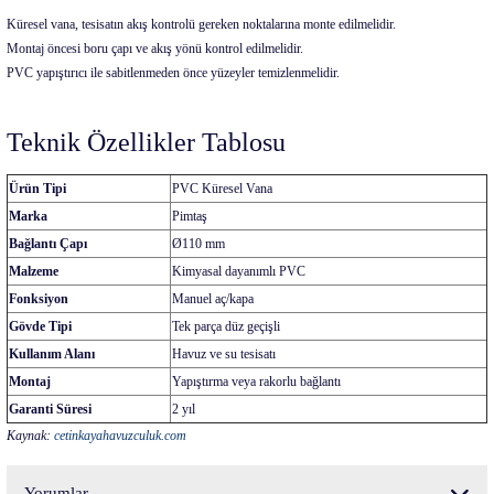
Küresel vana, tesisatın akış kontrolü gereken noktalarına monte edilmelidir.
Montaj öncesi boru çapı ve akış yönü kontrol edilmelidir.
PVC yapıştırıcı ile sabitlenmeden önce yüzeyler temizlenmelidir.
Teknik Özellikler Tablosu
Ürün Tipi
PVC Küresel Vana
Marka
Pimtaş
Bağlantı Çapı
Ø110 mm
Malzeme
Kimyasal dayanımlı PVC
Fonksiyon
Manuel aç/kapa
Gövde Tipi
Tek parça düz geçişli
Kullanım Alanı
Havuz ve su tesisatı
Montaj
Yapıştırma veya rakorlu bağlantı
Garanti Süresi
2 yıl
Kaynak:
cetinkayahavuzculuk.com
Yorumlar