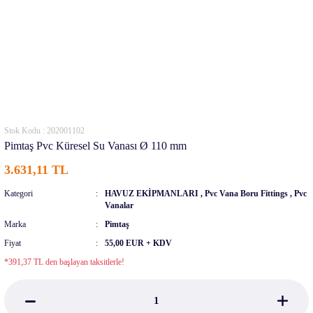
Stok Kodu : 202001102
Pimtaş Pvc Küresel Su Vanası Ø 110 mm
3.631,11 TL
Kategori
HAVUZ EKİPMANLARI
,
Pvc Vana Boru Fittings
,
Pvc
Vanalar
Marka
Pimtaş
Fiyat
55,00 EUR + KDV
*391,37 TL den başlayan taksitlerle!