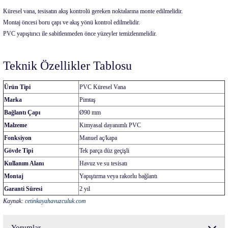
Küresel vana, tesisatın akış kontrolü gereken noktalarına monte edilmelidir.
Montaj öncesi boru çapı ve akış yönü kontrol edilmelidir.
PVC yapıştırıcı ile sabitlenmeden önce yüzeyler temizlenmelidir.
Teknik Özellikler Tablosu
Ürün Tipi
PVC Küresel Vana
Marka
Pimtaş
Bağlantı Çapı
Ø90 mm
Malzeme
Kimyasal dayanımlı PVC
Fonksiyon
Manuel aç/kapa
Gövde Tipi
Tek parça düz geçişli
Kullanım Alanı
Havuz ve su tesisatı
Montaj
Yapıştırma veya rakorlu bağlantı
Garanti Süresi
2 yıl
Kaynak:
cetinkayahavuzculuk.com
Yorumlar