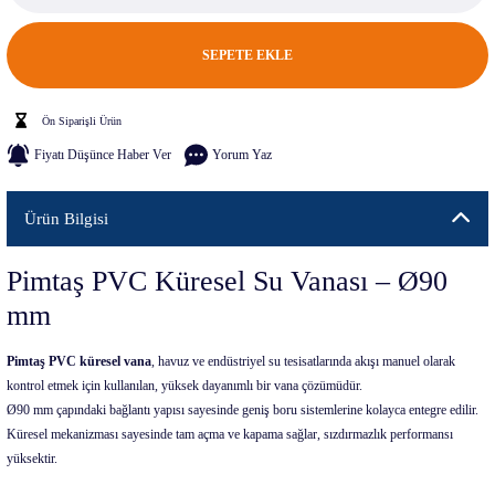
SEPETE EKLE
Ön Siparişli Ürün
Fiyatı Düşünce Haber Ver
Yorum Yaz
Ürün Bilgisi
Pimtaş PVC Küresel Su Vanası – Ø90
mm
Pimtaş PVC küresel vana
, havuz ve endüstriyel su tesisatlarında akışı manuel olarak
kontrol etmek için kullanılan, yüksek dayanımlı bir vana çözümüdür.
Ø90 mm çapındaki bağlantı yapısı sayesinde geniş boru sistemlerine kolayca entegre edilir.
Küresel mekanizması sayesinde tam açma ve kapama sağlar, sızdırmazlık performansı
yüksektir.