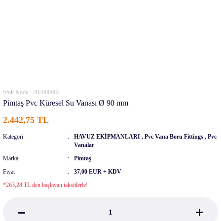
Stok Kodu : 202000902
Pimtaş Pvc Küresel Su Vanası Ø 90 mm
2.442,75 TL
Kategori
HAVUZ EKİPMANLARI
,
Pvc Vana Boru Fittings
,
Pvc
Vanalar
Marka
Pimtaş
Fiyat
37,00 EUR + KDV
*263,28 TL den başlayan taksitlerle!