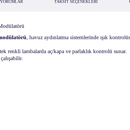
YORUMLAR
TAKSIT SEÇENEKLERI
Modülatörü
 modülatörü
, havuz aydınlatma sistemlerinde ışık kontrolü
tek renkli lambalarda aç/kapa ve parlaklık kontrolü sunar.
lışabilir.