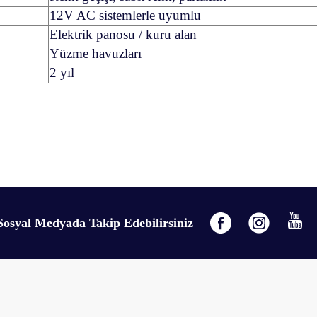
12V AC sistemlerle uyumlu
Elektrik panosu / kuru alan
Yüzme havuzları
2 yıl
gördüğünüz noktaları öneri formunu kullanarak tarafımıza iletebilirsiniz.
Bu ürüne ilk yorumu siz yapın!
Sosyal Medyada Takip Edebilirsiniz
Yorum Yaz