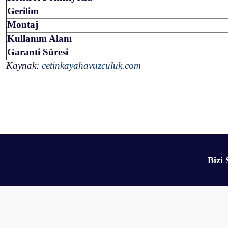
Gerilim
Montaj
Kullanım Alanı
Garanti Süresi
Kaynak:
cetinkayahavuzculuk.com
Bu ürünün fiyat bilgisi, resim, ürün açıklamalarında ve diğer konularda yetersiz 
Görüş ve önerileriniz için teşekkür ederiz.
Ürün resmi kalitesiz, bozuk veya görüntülenemiyor.
Bizi 
Ürün açıklamasında eksik bilgiler bulunuyor.
Ürün bilgilerinde hatalar bulunuyor.
Ürün fiyatı diğer sitelerden daha pahalı.
Bu ürüne benzer farklı alternatifler olmalı.