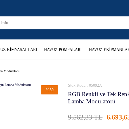
UZ KİMYASALLARI
HAVUZ POMPALARI
HAVUZ EKİPMANLAR
ba Modülatörü
Stok Kodu : 05092A
%30
RGB Renkli ve Tek Renk
Lamba Modülatörü
9.562,33 TL
6.693,6