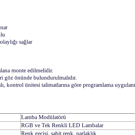
unar
lu
laylığı sağlar
alana monte edilmelidir.
eri göz önünde bulundurulmalıdır.
ı, kontrol ünitesi talimatlarına göre programlama uygulanm
Lamba Modülatörü
RGB ve Tek Renkli LED Lambalar
Renk geçişi, sabit renk, parlaklık