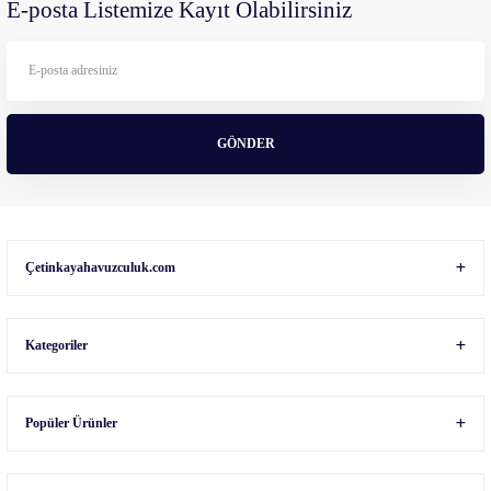
E-posta Listemize Kayıt Olabilirsiniz
Ürün bilgilerinde hatalar bulunuyor.
Ürün fiyatı diğer sitelerden daha pahalı.
Bu ürüne benzer farklı alternatifler olmalı.
GÖNDER
Gönder
Çetinkayahavuzculuk.com
Kategoriler
Popüler Ürünler