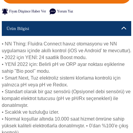
Fiyatı Düşünce Haber Ver
Yorum Yaz
Ürün Bilgisi
• NN Thing: Fluidra Connect havuz otomasyonu ve NN
uygulaması içinde akıllı kontrol (iOS ve Android' te mevcuttur).
• 2022 için YENİ: 24 saatlik Boost modu.
• YENİ 2022 için: Belirli pH ve ORP ayar noktası eşiklerine
sahip "Bio pool" modu.
• Smart Next, Tuz elektroliz sistemi klorlama kontrolü için
yalnızca pH veya pH ve Redox.
• Standart olarak bir gaz sensörü (Opsiyonel debi sensörü) ve
kompakt elektrot tutucusu (pH ve pH/Rx seçenekleri) ile
donatılmıştır.
• Sıcaklık ve tuzluluğu izler.
• Normal koşullar altında 10.000 saat hizmet ömrüne sahip
yüksek kaliteli elektrotlarla donatılmıştır. • 0'dan %100'e çıkış
kontrolü.