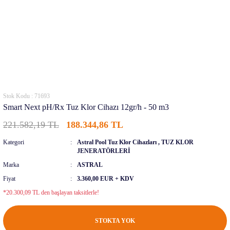
Stok Kodu : 71693
Smart Next pH/Rx Tuz Klor Cihazı 12gr/h - 50 m3
221.582,19 TL
188.344,86 TL
Kategori
Astral Pool Tuz Klor Cihazları
,
TUZ KLOR
JENERATÖRLERİ
Marka
ASTRAL
Fiyat
3.360,00 EUR + KDV
*20.300,09 TL den başlayan taksitlerle!
STOKTA YOK