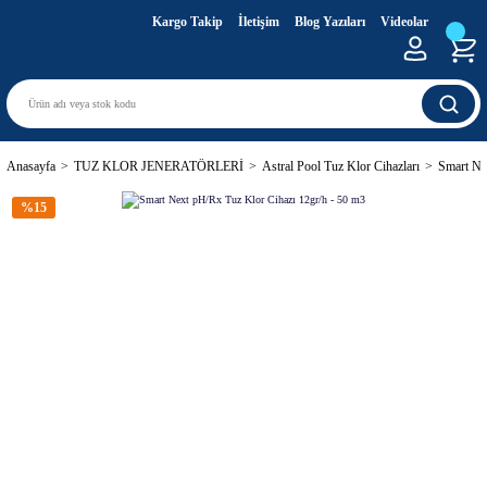
Kargo Takip
İletişim
Blog Yazıları
Videolar
Anasayfa
TUZ KLOR JENERATÖRLERİ
Astral Pool Tuz Klor Cihazları
Smart Ne
%15