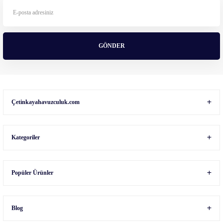
Ürün fiyatı diğer sitelerden daha pahalı.
Bu ürüne benzer farklı alternatifler olmalı.
GÖNDER
Gönder
Çetinkayahavuzculuk.com
Kategoriler
Popüler Ürünler
Blog