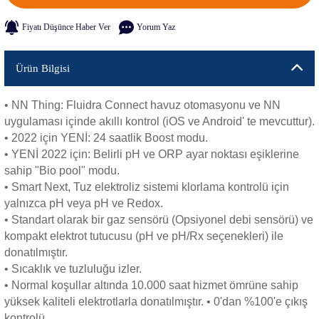
Fiyatı Düşünce Haber Ver
Yorum Yaz
Ürün Bilgisi
• NN Thing: Fluidra Connect havuz otomasyonu ve NN
uygulaması içinde akıllı kontrol (iOS ve Android' te mevcuttur).
• 2022 için YENİ: 24 saatlik Boost modu.
• YENİ 2022 için: Belirli pH ve ORP ayar noktası eşiklerine
sahip "Bio pool" modu.
• Smart Next, Tuz elektroliz sistemi klorlama kontrolü için
yalnızca pH veya pH ve Redox.
• Standart olarak bir gaz sensörü (Opsiyonel debi sensörü) ve
kompakt elektrot tutucusu (pH ve pH/Rx seçenekleri) ile
donatılmıştır.
• Sıcaklık ve tuzluluğu izler.
• Normal koşullar altında 10.000 saat hizmet ömrüne sahip
yüksek kaliteli elektrotlarla donatılmıştır. • 0'dan %100'e çıkış
kontrolü.