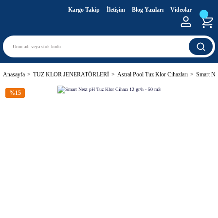
Kargo Takip
İletişim
Blog Yazıları
Videolar
Anasayfa
TUZ KLOR JENERATÖRLERİ
Astral Pool Tuz Klor Cihazları
Smart Ne
%15