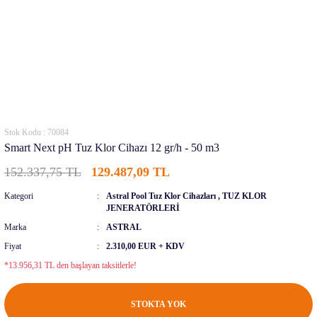
Stok Kodu : 70084
Smart Next pH Tuz Klor Cihazı 12 gr/h - 50 m3
152.337,75 TL
129.487,09 TL
Kategori
Astral Pool Tuz Klor Cihazları
,
TUZ KLOR
JENERATÖRLERİ
Marka
ASTRAL
Fiyat
2.310,00 EUR + KDV
*13.956,31 TL den başlayan taksitlerle!
STOKTA YOK