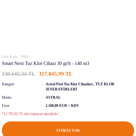
Stok Kodu : 70063
Smart Next Tuz Klor Cihazı 30 gr/h - 140 m3
138.642,34 TL
117.845,99 TL
Kategori
Astral Pool Tuz Klor Cihazları
,
TUZ KLOR
JENERATÖRLERİ
Marka
ASTRAL
Fiyat
2.100,00 EUR + KDV
*12.701,62 TL den başlayan taksitlerle!
STOKTA YOK