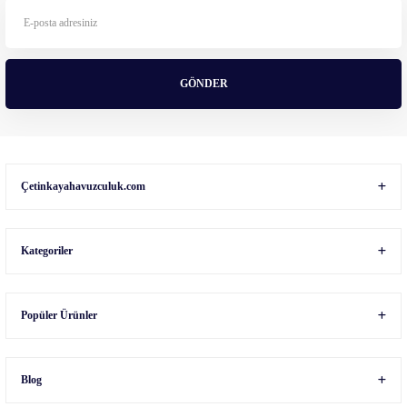
Ürün fiyatı diğer sitelerden daha pahalı.
Bu ürüne benzer farklı alternatifler olmalı.
GÖNDER
Gönder
Çetinkayahavuzculuk.com
Kategoriler
Popüler Ürünler
Blog