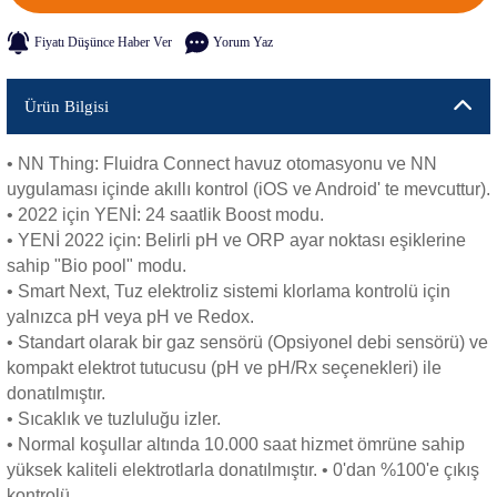
Fiyatı Düşünce Haber Ver
Yorum Yaz
Ürün Bilgisi
• NN Thing: Fluidra Connect havuz otomasyonu ve NN
uygulaması içinde akıllı kontrol (iOS ve Android' te mevcuttur).
• 2022 için YENİ: 24 saatlik Boost modu.
• YENİ 2022 için: Belirli pH ve ORP ayar noktası eşiklerine
sahip "Bio pool" modu.
• Smart Next, Tuz elektroliz sistemi klorlama kontrolü için
yalnızca pH veya pH ve Redox.
• Standart olarak bir gaz sensörü (Opsiyonel debi sensörü) ve
kompakt elektrot tutucusu (pH ve pH/Rx seçenekleri) ile
donatılmıştır.
• Sıcaklık ve tuzluluğu izler.
• Normal koşullar altında 10.000 saat hizmet ömrüne sahip
yüksek kaliteli elektrotlarla donatılmıştır. • 0'dan %100'e çıkış
kontrolü.