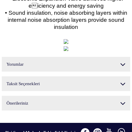
eiciency and energy saving
• Sound insulation, noise absorbing layers within
internal noise absorption layers provide sound
insulation
Yorumlar
Taksit Seçenekleri
Bu ürüne ilk yorumu siz yapın!
Önerileriniz
Yorum Yaz
Bu ürünün fiyat bilgisi, resim, ürün açıklamalarında ve diğer konularda yetersiz
gördüğünüz noktaları öneri formunu kullanarak tarafımıza iletebilirsiniz.
Görüş ve önerileriniz için teşekkür ederiz.