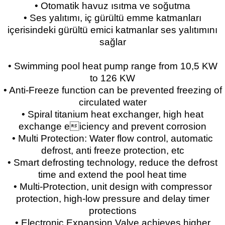
• Otomatik havuz ısıtma ve soğutma
• Ses yalıtımı, iç gürültü emme katmanları
içerisindeki gürültü emici katmanlar ses yalıtımını
sağlar
• Swimming pool heat pump range from 10,5 KW
to 126 KW
• Anti-Freeze function can be prevented freezing of
circulated water
• Spiral titanium heat exchanger, high heat
exchange eiciency and prevent corrosion
• Multi Protection: Water flow control, automatic
defrost, anti freeze protection, etc
• Smart defrosting technology, reduce the defrost
time and extend the pool heat time
• Multi-Protection, unit design with compressor
protection, high-low pressure and delay timer
protections
• Electronic Expansion Valve achieves higher