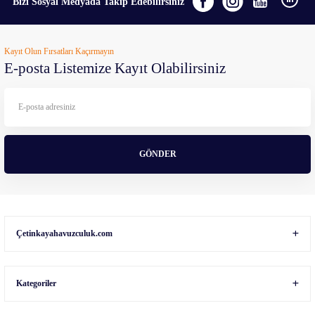
Bizi Sosyal Medyada Takip Edebilirsiniz
Ürün resmi kalitesiz, bozuk veya görüntülenemiyor.
Kayıt Olun Fırsatları Kaçırmayın
Ürün açıklamasında eksik bilgiler bulunuyor.
E-posta Listemize Kayıt Olabilirsiniz
Ürün bilgilerinde hatalar bulunuyor.
Ürün fiyatı diğer sitelerden daha pahalı.
Bu ürüne benzer farklı alternatifler olmalı.
GÖNDER
Gönder
Çetinkayahavuzculuk.com
Kategoriler