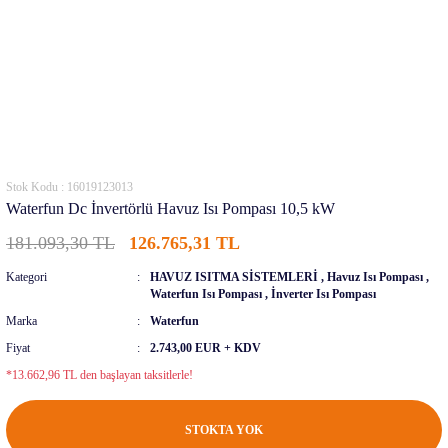
Stok Kodu : 16019123013
Waterfun Dc İnvertörlü Havuz Isı Pompası 10,5 kW
181.093,30 TL
126.765,31 TL
Kategori
HAVUZ ISITMA SİSTEMLERİ
,
Havuz Isı Pompası
,
Waterfun Isı Pompası
,
İnverter Isı Pompası
Marka
Waterfun
Fiyat
2.743,00 EUR + KDV
*13.662,96 TL den başlayan taksitlerle!
STOKTA YOK