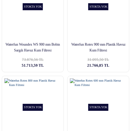
STOKTA YOK
STOKTA YOK
Waterfun Woundex WS 900 mm Bobin
Waterfun Rotex 900 mm Plastik Havuz
Sargılı Havuz Kum Filtresi
Kum Filtresi
73.876,56 TL
31.095,50 TL
51.713,59 TL
21.766,85 TL
STOKTA YOK
STOKTA YOK