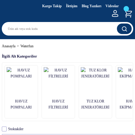
Kargo Takip
İletişim
Blog Yazıları
Videolar
Anasayfa
Waterfun
İlgili Alt Kategoriler
HAVUZ
HAVUZ
TUZ KLOR
HAV
POMPALARI
FİLTRELERİ
JENERATÖRLERİ
EKİPMA
Stoktakiler