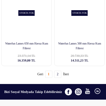
STOKTA YOK
STOKTA YOK
Waterfun Lamex 650 mm Havuz Kum
Waterfun Lamex 500 mm Havuz Kum
Filtresi
Filtresi
23.371,14 TL
20.730,33 TL
16.359,80 TL
14.511,23 TL
1
2
Bizi Sosyal Medyada Takip Edebilirsiniz