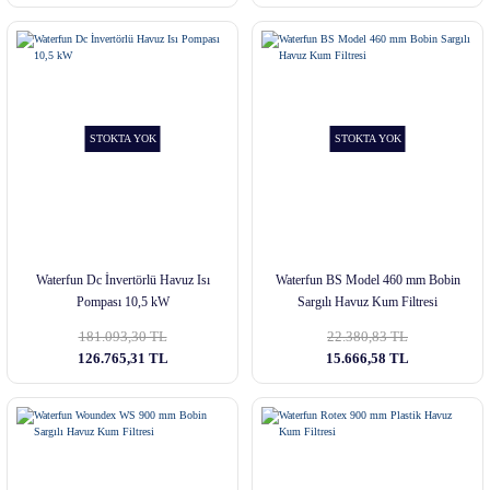
STOKTA YOK
STOKTA YOK
Waterfun Dc İnvertörlü Havuz Isı
Waterfun BS Model 460 mm Bobin
Pompası 10,5 kW
Sargılı Havuz Kum Filtresi
181.093,30 TL
22.380,83 TL
126.765,31 TL
15.666,58 TL