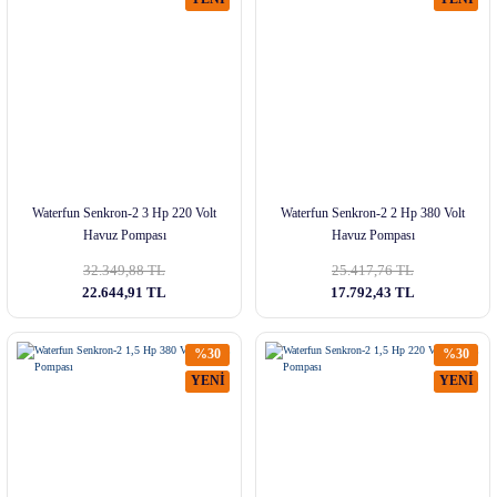
Waterfun Senkron-2 3 Hp 220 Volt
Waterfun Senkron-2 2 Hp 380 Volt
Havuz Pompası
Havuz Pompası
32.349,88 TL
25.417,76 TL
22.644,91 TL
17.792,43 TL
%30
%30
YENİ
YENİ