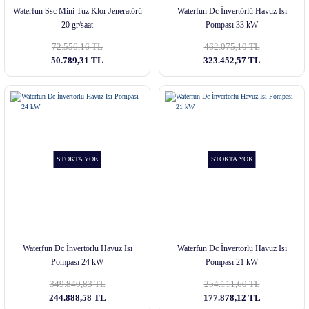
Waterfun Ssc Mini Tuz Klor Jeneratörü
Waterfun Dc İnvertörlü Havuz Isı
20 gr/saat
Pompası 33 kW
72.556,16 TL
462.075,10 TL
50.789,31 TL
323.452,57 TL
STOKTA YOK
STOKTA YOK
Waterfun Dc İnvertörlü Havuz Isı
Waterfun Dc İnvertörlü Havuz Isı
Pompası 24 kW
Pompası 21 kW
349.840,83 TL
254.111,60 TL
244.888,58 TL
177.878,12 TL