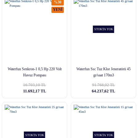
%30
YENİ
STOKTA YOK
Waterfun Senkron-1 0,5 Hp 220 Volt
Waterfun Ssc Tuz Klor Jeneratörü 45
Havuz Pompası
gr/saat 170m3
16.703,10 TL
91.768,02 TL
11.692,17 TL
64.237,62 TL
STOKTA YOK
STOKTA YOK