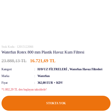
Stok Kodu : 12015122066
Waterfun Rotex 800 mm Plastik Havuz Kum Filtresi
23.888,13 TL
16.721,69 TL
Kategori
HAVUZ FİLTRELERİ
,
Waterfun Havuz Filtreleri
Marka
Waterfun
Fiyat
362,00 EUR + KDV
*1.802,29 TL den başlayan taksitlerle!
STOKTA YOK