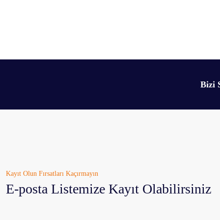
Bu ürünün fiyat bilgisi, resim, ürün açıklamalarında ve diğer konularda yetersiz 
Görüş ve önerileriniz için teşekkür ederiz.
Ürün resmi kalitesiz, bozuk veya görüntülenemiyor.
Bizi 
Ürün açıklamasında eksik bilgiler bulunuyor.
Ürün bilgilerinde hatalar bulunuyor.
Ürün fiyatı diğer sitelerden daha pahalı.
Bu ürüne benzer farklı alternatifler olmalı.
Kayıt Olun Fırsatları Kaçırmayın
E-posta Listemize Kayıt Olabilirsiniz