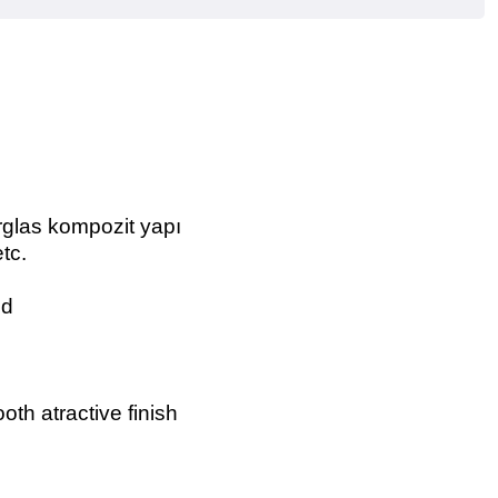
rglas kompozit yapı
tc.
ed
th atractive finish