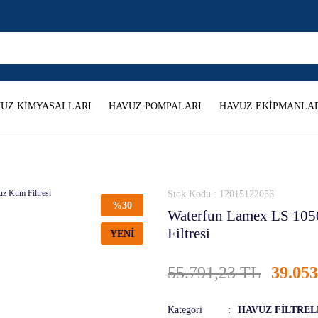
UZ KİMYASALLARI
HAVUZ POMPALARI
HAVUZ EKİPMANLAR
Stok Kodu : 12015122056
%30
Waterfun Lamex LS 10
Filtresi
YENİ
55.791,23 TL
39.05
Kategori
HAVUZ FİLTREL