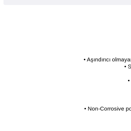
• Aşındırıcı olmay
• 
•
• Non-Corrosive po