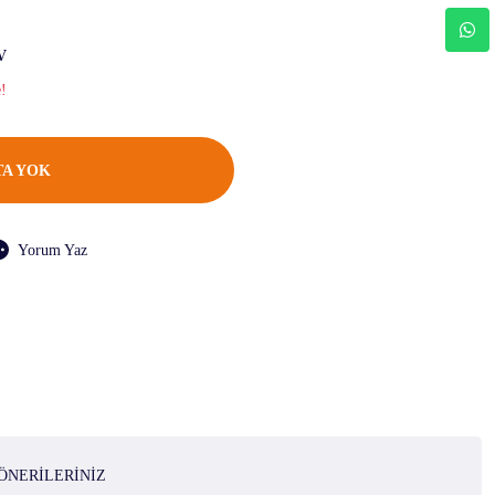
V
e!
A YOK
Yorum Yaz
ÖNERILERINIZ