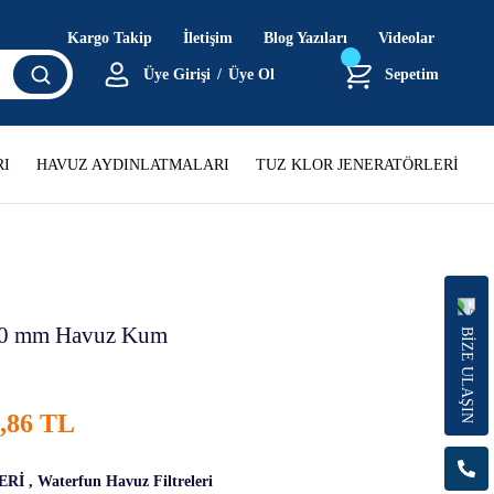
Kargo Takip
İletişim
Blog Yazıları
Videolar
Üye Girişi
/
Üye Ol
Sepetim
I
HAVUZ AYDINLATMALARI
TUZ KLOR JENERATÖRLERİ
50 mm Havuz Kum
BİZE ULAŞIN
3,86 TL
ERİ
,
Waterfun Havuz Filtreleri