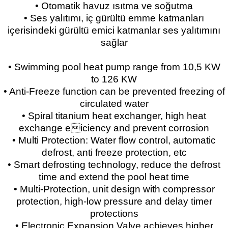
• Otomatik havuz ısıtma ve soğutma
• Ses yalıtımı, iç gürültü emme katmanları
içerisindeki gürültü emici katmanlar ses yalıtımını
sağlar
• Swimming pool heat pump range from 10,5 KW
to 126 KW
• Anti-Freeze function can be prevented freezing of
circulated water
• Spiral titanium heat exchanger, high heat
exchange eiciency and prevent corrosion
• Multi Protection: Water flow control, automatic
defrost, anti freeze protection, etc
• Smart defrosting technology, reduce the defrost
time and extend the pool heat time
• Multi-Protection, unit design with compressor
protection, high-low pressure and delay timer
protections
• Electronic Expansion Valve achieves higher