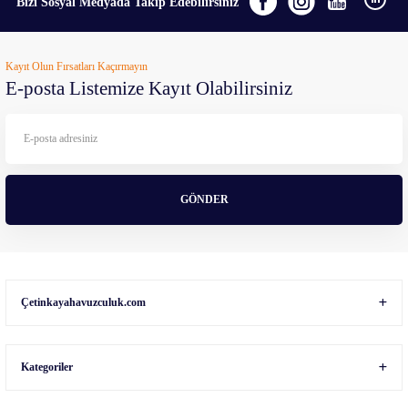
Bizi Sosyal Medyada Takip Edebilirsiniz
Ürün resmi kalitesiz, bozuk veya görüntülenemiyor.
Kayıt Olun Fırsatları Kaçırmayın
Ürün açıklamasında eksik bilgiler bulunuyor.
E-posta Listemize Kayıt Olabilirsiniz
Ürün bilgilerinde hatalar bulunuyor.
Ürün fiyatı diğer sitelerden daha pahalı.
Bu ürüne benzer farklı alternatifler olmalı.
GÖNDER
Gönder
Çetinkayahavuzculuk.com
Kategoriler