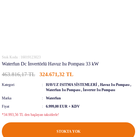
Stok Kodu : 16019123023
Waterfun Dc İnvertörlü Havuz Isı Pompası 33 kW
463.816,17 TL
324.671,32 TL
Kategori
HAVUZ ISITMA SİSTEMLERİ
,
Havuz Isı Pompası
,
Waterfun Isı Pompası
,
İnverter Isı Pompası
Marka
Waterfun
Fiyat
6.999,00 EUR + KDV
*34.993,56 TL den başlayan taksitlerle!
STOKTA YOK