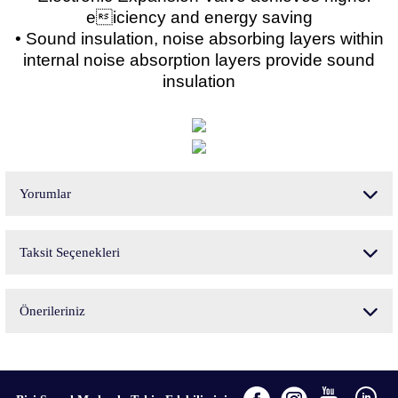
eiciency and energy saving
• Sound insulation, noise absorbing layers within
internal noise absorption layers provide sound
insulation
Yorumlar
Taksit Seçenekleri
Bu ürüne ilk yorumu siz yapın!
Önerileriniz
Yorum Yaz
Bu ürünün fiyat bilgisi, resim, ürün açıklamalarında ve diğer konularda yetersiz
gördüğünüz noktaları öneri formunu kullanarak tarafımıza iletebilirsiniz.
Görüş ve önerileriniz için teşekkür ederiz.