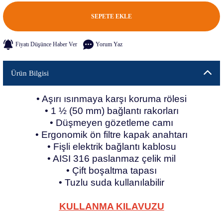
SEPETE EKLE
Fiyatı Düşünce Haber Ver
Yorum Yaz
Ürün Bilgisi
• Aşırı ısınmaya karşı koruma rölesi
• 1 ½ (50 mm) bağlantı rakorları
• Düşmeyen gözetleme camı
• Ergonomik ön filtre kapak anahtarı
• Fişli elektrik bağlantı kablosu
• AISI 316 paslanmaz çelik mil
• Çift boşaltma tapası
• Tuzlu suda kullanılabilir
KULLANMA KILAVUZU